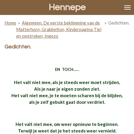
Hennepe
Ga
direct
naar
Home
»
Algemeen. De eerste beklimming van de
»
Gedichten.
de
Matterhorn, Grabbelton, Kinderpagina Tiel
hoofdinhoud
en omstreken, Ingezo
Gedichten.
EN TOCH……
Het valt niet mee, als je steeds weer moet strijden,
Als je naar je eigen zonden ziet.
Het valt niet mee, je te moeten scharen bij de blijden,
als je zelf gebukt gaat door verdriet.
Het valt niet mee, om weer opnieuw te beginnen.
Terwijl je weet dat je het steeds weer vernield.