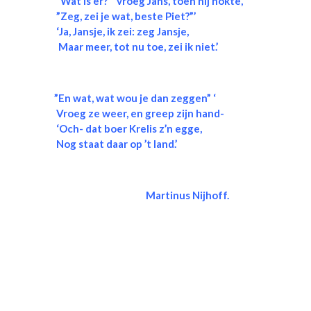
”Wat is er?” ‘vroeg Jans, toen hij hokte,
”Zeg, zei je wat, beste Piet?”’
‘Ja, Jansje, ik zei: zeg Jansje,
Maar meer, tot nu toe, zei ik niet.’
”En wat, wat wou je dan zeggen” ‘
Vroeg ze weer, en greep zijn hand-
‘Och- dat boer Krelis z’n egge,
Nog staat daar op ’t land.’
Martinus Nijhoff.