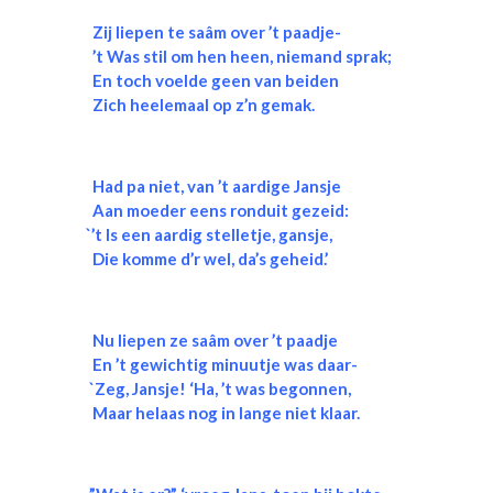
Zij liepen te saâm over ’t paadje-
’t Was stil om hen heen, niemand sprak;
En toch voelde geen van beiden
Zich heelemaal op z’n gemak.
Had pa niet, van ’t aardige Jansje
Aan moeder eens ronduit gezeid:
`’t Is een aardig stelletje, gansje,
Die komme d’r wel, da’s geheid.’
Nu liepen ze saâm over ’t paadje
En ’t gewichtig minuutje was daar-
`Zeg, Jansje! ‘Ha, ’t was begonnen,
Maar helaas nog in lange niet klaar.