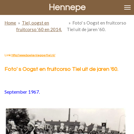
Hennepe
Ga
direct
naar
Home
»
Tiel, oogst en
»
Foto' s Oogst en fruitcorso
de
fruitcorso '60 en 2014.
Tiel uit de jaren '60.
hoofdinhoud
Link:
http://www.boekenleggertiel.nl/
Foto' s Oogst en fruitcorso Tiel uit de jaren '60.
September 1967.