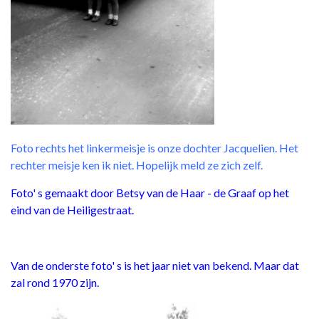
Foto rechts het linkermeisje is onze dochter Jacquelien. Het
rechter meisje ken ik niet. Hopelijk meld ze zich zelf.
Foto' s gemaakt door Betsy van de Haar - de Graaf op het
eind van de Heiligestraat.
Van de onderste foto' s is het jaar niet van bekend. Maar dat
zal rond 1970 zijn.