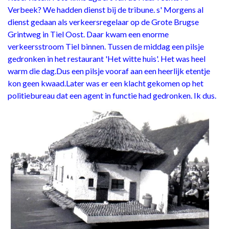
Verbeek? We hadden dienst bij de tribune. s' Morgens al
dienst gedaan als verkeersregelaar op de Grote Brugse
Grintweg in Tiel Oost. Daar kwam een enorme
verkeersstroom Tiel binnen. Tussen de middag een pilsje
gedronken in het restaurant 'Het witte huis'. Het was heel
warm die dag.Dus een pilsje vooraf aan een heerlijk etentje
kon geen kwaad.Later was er een klacht gekomen op het
politiebureau dat een agent in functie had gedronken. Ik dus.