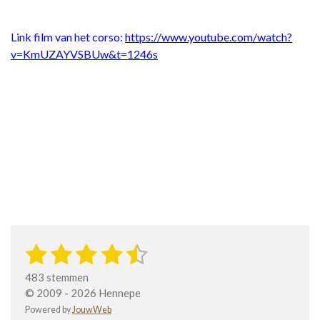
Link film van het corso:
https://www.youtube.com/watch?
v=KmUZAYVSBUw&t=1246s
1
2
3
4
5
S
R
t
a
s
s
s
s
s
e
483 stemmen
t
m
t
t
t
t
t
© 2009 - 2026 Hennepe
i
m
Powered by
JouwWeb
n
e