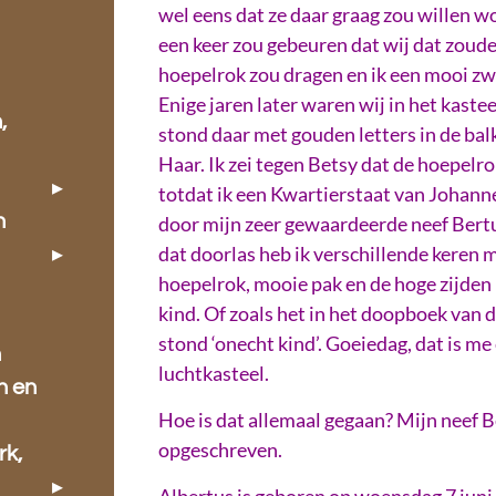
wel eens dat ze daar graag zou willen wo
een keer zou gebeuren dat wij dat zoude
hoepelrok zou dragen en ik een mooi zw
Enige jaren later waren wij in het kastee
,
stond daar met gouden letters in de bal
Haar. Ik zei tegen Betsy dat de hoepelro
totdat ik een Kwartierstaat van Johann
n
door mijn zeer gewaardeerde neef Bertu
dat doorlas heb ik verschillende kere
hoepelrok, mooie pak en de hoge zijden
kind. Of zoals het in het doopboek va
stond ‘onecht kind’. Goeiedag, dat is m
n
luchtkasteel.
n en
Hoe is dat allemaal gegaan? Mijn neef B
opgeschreven.
rk,
Albertus is geboren op woensdag 7 juni