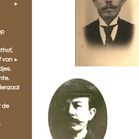
.
op
thof,
f van
jes.
nte.
denzaal
r de
e