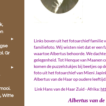
k,
en
Links boven uit het fotoarchief familie v
ugse
familiefoto. Wij wisten niet dat er een 
l. Gr
waartoe Albertus behoorde. We dachten
gelegenheid. Tot Henque van Maanen con
komen de puzzelstukjes bij beetjes op d
foto uit het fotoarchief van Mieni Japink
,
Albertus van de Haar op oudere leeftijd
mooi.
Link Hans van de Haar Zuid - Afrika:
ht
 Witte
Albertus van de