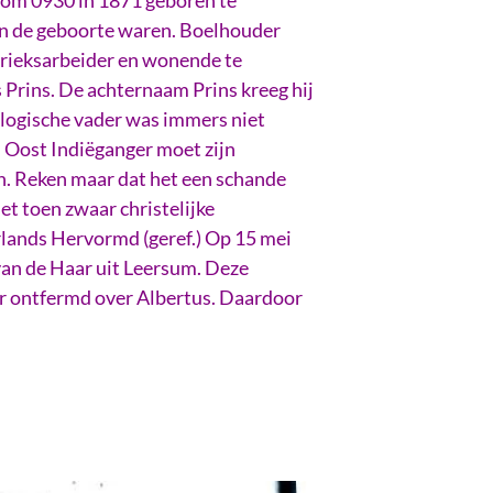
an de geboorte waren. Boelhouder
abrieksarbeider en wonende te
 Prins. De achternaam Prins kreeg hij
ologische vader was immers niet
n Oost Indiëganger moet zijn
n. Reken maar dat het een schande
het toen zwaar christelijke
rlands Hervormd (geref.) Op 15 mei
van de Haar uit Leersum. Deze
der ontfermd over Albertus. Daardoor