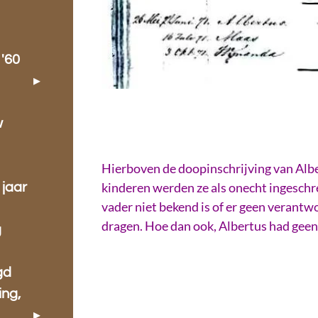
 '60
w
Hierboven de doopinschrijving van Alb
kinderen werden ze als onecht ingesch
 jaar
vader niet bekend is of er geen verantw
dragen. Hoe dan ook, Albertus had gee
g
gd
ing,