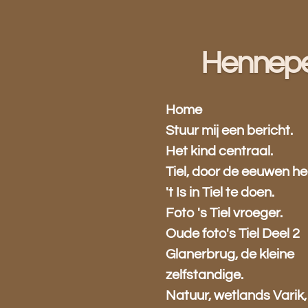
Ga
direct
naar
Hennep
de
hoofdinhoud
Home
Stuur mij een bericht.
Het kind centraal.
Tiel, door de eeuwen he
't Is in Tiel te doen.
Foto 's Tiel vroeger.
Oude foto's Tiel Deel 2
Glanerbrug, de kleine
zelfstandige.
Natuur, wetlands Varik,