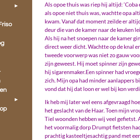
Als opoe thuis was riep hij altijd: ‘Coba 
als opoe niet thuis was, wachtte opa al
kwam. Vanaf dat moment zeilde er altij
Friso
deur die van de kamer naar de keuken le
Als hij na het snoepen naar de kamer gin
og
direct weer dicht. Wachtte op de knal e
tweede voorwerp was niet zo gauw voo
zijn geweest. Hij moet spinner zijn gewe
-
hij sigarenmaker.Een spinner had vroeger
zich. Mijn opa had minder aanlappers bij
n
vond dat hij dat loon er wel bij kon ver
 en
Ik heb mij later wel eens afgevraagd hoe 
 op
het geslacht van de Haar. Toen mijn vrouw
Tiel woonden hebben wij veel gefietst. 
het voormalig dorp Drumpt fietsten had 
prachtig kasteeltjesachtig pand met ee
.