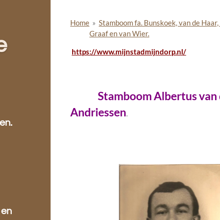
Home
»
Stamboom fa. Bunskoek, van de Haar,
Graaf en van Wier.
e
https://www.mijnstadmijndorp.nl/
Stamboom Albertus van de
Andriessen
.
en.
 en