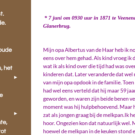
t.
* 7 juni om 0930 uur in 1871 te Veenen
e.
Glanerbrug.
Mijn opa Albertus van de Haar heb ik no
 oude
eens over hem gehad. Als kind vroeg ik 
wat ik als kind over die tijd had was ov
, het
kinderen dat. Later veranderde dat wel n
van mijn opa opdook in de familie. Toen
had wel eens verteld dat hij maar 59 ja
de
geworden, en waren zijn beide benen ve
moment was hij hulpbehoevend. Maar hor
zat als jongen graag bij de melkpan.Ik 
te,
hoor. Ongezien kon dat natuurlijk wel. 
hoewel de melkpan in de keuken stond en
tot