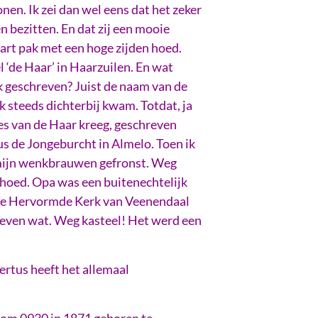
nen. Ik zei dan wel eens dat het zeker
n bezitten. En dat zij een mooie
art pak met een hoge zijden hoed.
l ‘de Haar’ in Haarzuilen. En wat
k geschreven? Juist de naam van de
k steeds dichterbij kwam. Totdat, ja
es van de Haar kreeg, geschreven
s de Jongeburcht in Almelo. Toen ik
n mijn wenkbrauwen gefronst. Weg
 hoed. Opa was een buitenechtelijk
n de Hervormde Kerk van Veenendaal
e even wat. Weg kasteel! Het werd een
ertus heeft het allemaal
 om 0930 in 1871 geboren te