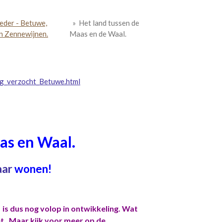
eder - Betuwe,
»
Het land tussen de
n Zennewijnen.
Maas en de Waal.
g_verzocht_Betuwe.html
as en Waal.
ar
wonen!
t
is dus nog volop in ontwikkeling. Wat
et. Maar kijk voor meer op de