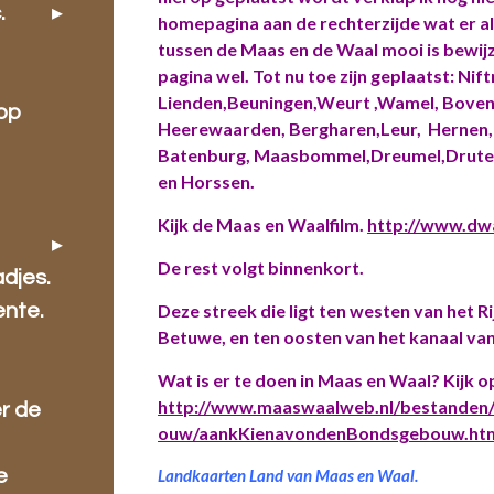
.
homepagina aan de rechterzijde wat er all
tussen de Maas en de Waal mooi is bewij
pagina wel. Tot nu toe zijn geplaatst: Nif
Lienden,Beuningen,Weurt ,Wamel, Boven
oop
Heerewaarden, Bergharen,Leur, Hernen, 
Batenburg, Maasbommel,Dreumel,Druten, 
en Horssen.
Kijk de Maas en Waalfilm.
http://www.dwa
De rest volgt binnenkort.
djes.
Deze streek die ligt ten westen van het R
ente.
Betuwe, en ten oosten van het kanaal van
Wat is er te doen in Maas en Waal? Kijk o
http://www.maaswaalweb.nl/bestanden
r de
ouw/aankKienavondenBondsgebouw.ht
Landkaarten Land van Maas en Waal.
e