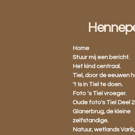
Ga
direct
naar
Hennep
de
hoofdinhoud
Home
Stuur mij een bericht.
Het kind centraal.
Tiel, door de eeuwen h
't Is in Tiel te doen.
Foto 's Tiel vroeger.
Oude foto's Tiel Deel 2
Glanerbrug, de kleine
zelfstandige.
Natuur, wetlands Varik