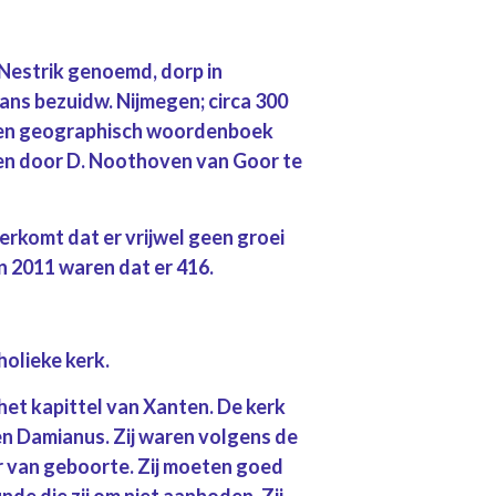
f Nestrik genoemd, dorp in
ans bezuidw. Nijmegen; circa 300
ch en geographisch woordenboek
ven door D. Noothoven van Goor te
eerkomt dat er vrijwel geen groei
In 2011 waren dat er 416.
olieke kerk.
 het kapittel van Xanten. De kerk
n Damianus. Zij waren volgens de
r van geboorte. Zij moeten goed
de die zij om niet aanboden. Zij