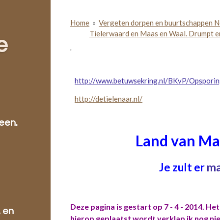
Home
»
Vergeten dorpen en buurtschappen N
Tielerwaard en Maas en Waal. Drumpt e
e
'
http://www.betuwsekring.nl/BKvP/Opsporin
http://detielenaar.nl/
een.
Land van Ma
Je zult er
ma
Deze pagina is gestart op 7 - 4 - 2014. He
, en
hierop geplaatst wordt verklap ik nog ni