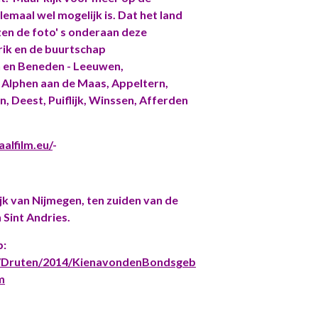
emaal wel mogelijk is. Dat het land
zen de foto' s onderaan deze
trik en de buurtschap
 en Beneden - Leeuwen,
Alphen aan de Maas, Appeltern,
Deest, Puiflijk, Winssen, Afferden
alfilm.eu/
-
ijk van Nijmegen, ten zuiden van de
 Sint Andries.
p:
/Druten/2014/KienavondenBondsgeb
m