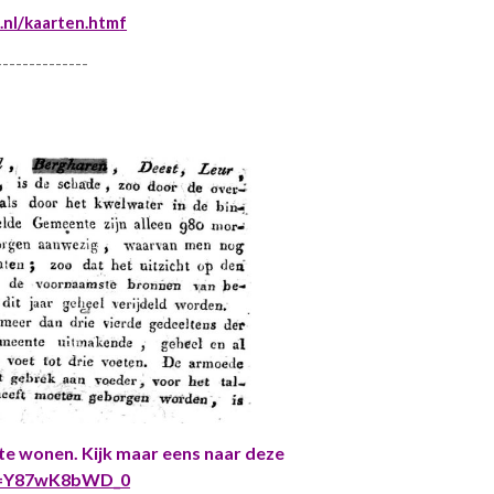
nl/kaarten.htm
f
--------------
 te wonen. Kijk maar eens naar deze
?v=Y87wK8bWD_0