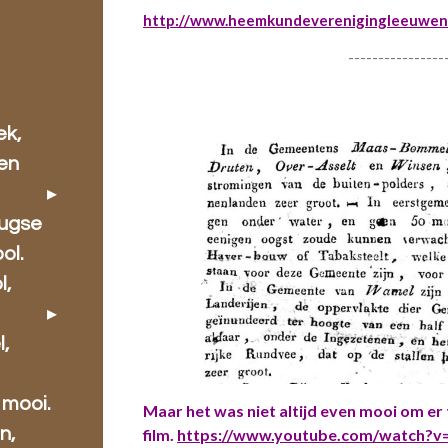
http://www.heemkundeverenigingleeuwen.
----------------
ek,
 en
rugse
ol.
l,
l,
 mooi.
Maar het was niet altijd even mooi om er
n,
film.
https://www.youtube.com/watch