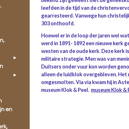
.
leefden in de tijd van de christenver
gearresteerd. Vanwege hun christelijke
303 onthoofd.
Hoewel er in de loop der jaren wel w
n,
werd in 1891- 1892 een nieuwe kerk g
westen van de oude kerk. Deze kerk i
militaire strategie. Men was van meni
Duitsers onder vuur kon worden geno
en
alleen de luidklok overgebleven. Het 
omgesmolten. Via via kwam hij in Aste
museum Klok & Peel.
museum Klok & 
n
jn en
rk,