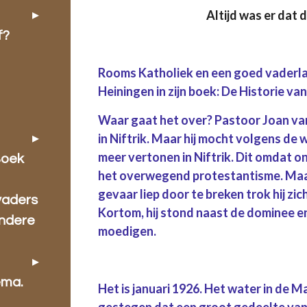
Altijd was er dat 
f?
Rooms Katholiek en een goed vaderlan
Heiningen in zijn boek: De Historie v
Waar gaat het over? Pastoor Joan va
in Niftrik. Maar hij mocht volgens de w
meer vertonen in Niftrik. Dit omdat 
Boek
het overwegend protestantisme. Maar 
gevaar liep door te breken trok hij zich
vaders
Kortom, hij stond naast de dominee e
ondere
moedigen.
ema.
Het is januari 1926. Het water in de Ma
gestegen dat een groot gedeelte van