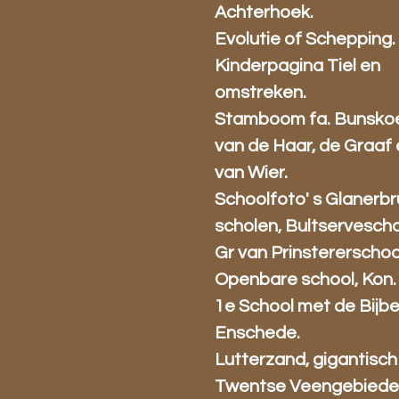
Achterhoek.
Evolutie of Schepping.
Kinderpagina Tiel en
omstreken.
Stamboom fa. Bunsko
van de Haar, de Graaf
van Wier.
Schoolfoto' s Glanerb
scholen, Bultservescho
Gr van Prinstererschoo
Openbare school, Kon.
1e School met de Bijbe
Enschede.
Lutterzand, gigantisch
Twentse Veengebiede