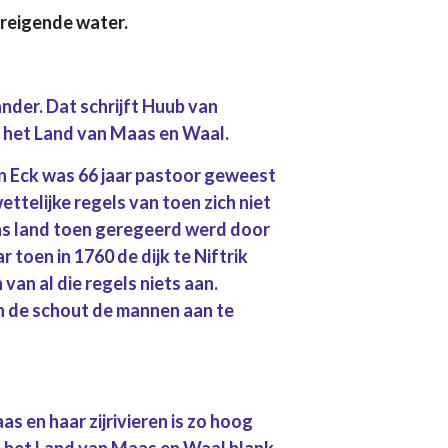
dreigende water.
der. Dat schrijft Huub van
an het Land van Maas en Waal.
n Eck was 66 jaar pastoor geweest
ettelijke regels van toen zich niet
ons land toen geregeerd werd door
toen in 1760 de dijk te Niftrik
 van al die regels niets aan.
n de schout de mannen aan te
as en haar zijrivieren is zo hoog
 het Land van Maas en Waal blank