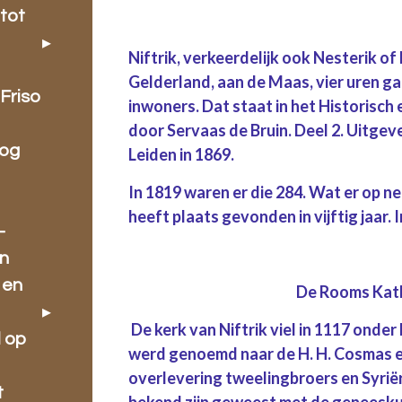
tot
Niftrik, verkeerdelijk ook Nesterik o
Gelderland, aan de Maas, vier uren ga
Friso
inwoners. Dat staat in het Historis
door Servaas de Bruin. Deel 2. Uitge
oog
Leiden in 1869.
In 1819 waren er die 284. Wat er op n
heeft plaats gevonden in vijftig jaar. 
-
en
 en
De Rooms Kath
De kerk van Niftrik viel in 1117 onder
l op
werd genoemd naar de H. H. Cosmas e
overlevering tweelingbroers en Syrië
t
bekend zijn geweest met de geneeskun