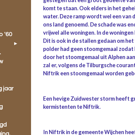
komt te staan. Ook elders in het gehe
water. Deze ramp wordt wel een van 
ons land genoemd. De schade was enor
vrijwel alle woningen. In de woninge
o '60
Dit is ook in de stallen gedaan om he
polder had geen stoomgemaal zodat 
.
door het stoomgemaal uit Alphen aan 
w
zal er, volgens de Tilburgsche couran
Niftrik een stoomgemaal worden ge
g jaar
Een hevige Zuidwester storm heeft g
kermistenten te Niftrik.
g
ugd
In Niftrik in de gemeente Wijchen he
ing,