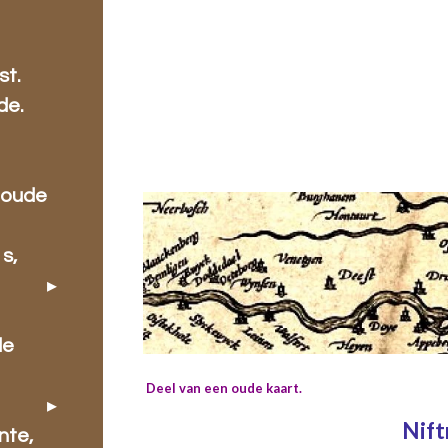
.
st.
de.
 oude
s,
de
Deel van een oude kaart.
Nift
nte,