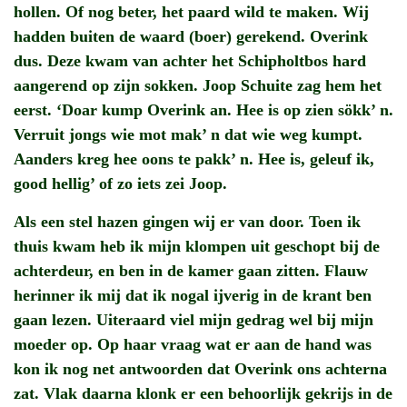
hollen. Of nog beter, het paard wild te maken. Wij
hadden buiten de waard (boer) gerekend. Overink
dus. Deze kwam van achter het Schipholtbos hard
aangerend op zijn sokken. Joop Schuite zag hem het
eerst. ‘Doar kump Overink an. Hee is op zien sökk’ n.
Verruit jongs wie mot mak’ n dat wie weg kumpt.
Aanders kreg hee oons te pakk’ n. Hee is, geleuf ik,
good hellig’ of zo iets zei Joop.
Als een stel hazen gingen wij er van door. Toen ik
thuis kwam heb ik mijn klompen uit geschopt bij de
achterdeur, en ben in de kamer gaan zitten. Flauw
herinner ik mij dat ik nogal ijverig in de krant ben
gaan lezen. Uiteraard viel mijn gedrag wel bij mijn
moeder op. Op haar vraag wat er aan de hand was
kon ik nog net antwoorden dat Overink ons achterna
zat. Vlak daarna klonk er een behoorlijk gekrijs in de