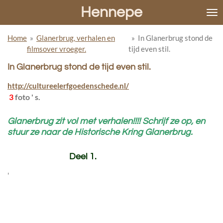
Hennepe
Ga
direct
naar
Home
»
Glanerbrug, verhalen en
»
In Glanerbrug stond de
de
filmsover vroeger.
tijd even stil.
hoofdinhoud
In Glanerbrug stond de tijd even stil.
http://cultureelerfgoedenschede.nl/
3
foto ' s.
Glanerbrug zit vol met verhalen!!!! Schrijf ze op, en
stuur ze naar de Historische Kring Glanerbrug.
Deel 1.
'