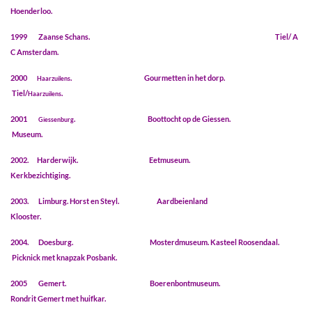
Hoenderloo.
1999 Zaanse Schans. Tiel/ A
C Amsterdam.
2000
. Gourmetten in het dorp.
Haarzuilens
Tiel/
.
Haarzuilens
2001
. Boottocht op de Giessen.
Giessenburg
Museum.
2002. Harderwijk. Eetmuseum.
Kerkbezichtiging.
2003. Limburg. Horst en Steyl. Aardbeienland
Klooster.
2004. Doesburg. Mosterdmuseum. Kasteel Roosendaal.
Picknick met knapzak Posbank.
2005 Gemert. Boerenbontmuseum.
Rondrit Gemert met huifkar.