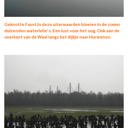
Geknotte Faust.In deze uiterwaarden bloeien in de zomer
duizenden waterlelie' s. Een lust voor het oog. Ook aan de
overkant van de Waal langs het dijkje naar Hurwenen.