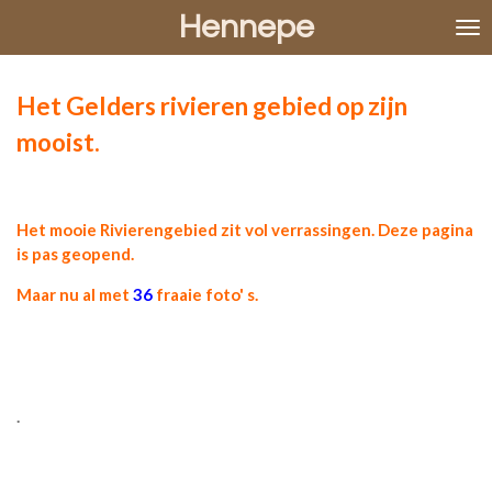
Hennepe
Ga
direct
naar
de
Het Gelders rivieren gebied op zijn
hoofdinhoud
mooist.
Het mooie Rivierengebied zit vol verrassingen. Deze pagina
is pas geopend.
Maar nu al met
36
fraaie foto' s.
.