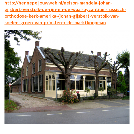
http://hennepe.jouwweb.nl/nelson-mandela-johan-
gijsbert-verstolk-de-rijn-en-de-waal-byzantium-russisch-
orthodoxe-kerk-amerika-/johan-gijsbert-verstolk-van-
soelen-groen-van-prinsterer-de-marktkoopman