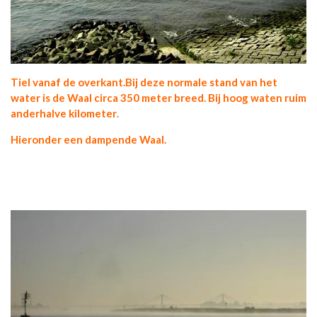
Tiel vanaf de overkant.Bij deze normale stand van het
water is de Waal circa 350 meter breed. Bij hoog waten ruim
anderhalve kilometer
.
Hieronder een dampende Waal.