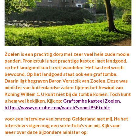
Zoelen is een prachtig dorp met zeer veel hele oude mooie
panden. Pronkstuk is het prachtige kasteel met landgoed.
op het landgoed kunt u vrij wandelen. Het kasteel wordt
bewoond. Op het landgoed staat ook een graftombe.
Daarin ligt begraven Baron Verstolk van Zoelen. Deze was
minister van buitenlandse zaken tijdens het bewind van
Koning Willem 1. U kunt niet bij de tombe komen. Toch kunt
u hem wel bekijken. Kijk op:
Graftombe kasteel Zoelen.
https://www.youtube.com/watch?v=omJ95Etuhlc
voor een interview van omroep Gelderland met mij.
Na het
interview volgen nog een serie foto's van mij. Kijk voor
meer over deze bijzondere minister op: