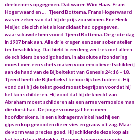
deelnemers opgegeven. Dat waren Wim Haas. Frans
Hogerwaard en … Tjeerd Bottema. Frans Hogerwaard
was er zeker van dat hij de prijs zou winnen. Ene Henk
Meijer, die zich niet als kandidaat had opgegeven,
waarschuwde hem voord Tjeerd Bottema. De grote dag
in 1907 brak aan. Alle drie kregen een zeer sober atelier
ter beschikking. Dat hield in een leeg vertrek met alleen
de schilders benodigdheden. In absolute afzondering
moest men een schets maken voor een olieverfschilderij
aan de hand van de Bijbeltekst van Genesis 24: 16 – 18.
Tjeerd heeft de Bijbeltekst behoorlijk bestudeerd. Hij
vond dat hij de tekst goed moest begrijpen voordat hij
het kon schilderen. Hij vond dat hij de knecht van
Abraham moest schilderen als een arme vermoeide man
die dorst had. De jonge vrouw gaf hem meer
hoofdbrekens. In een uitdragerswinkel had hij een
gipsen kop gevonden die er vies en grauw uit zag. Maar
de vorm was precies goed. Hij schilderde deze kop als
het hoofd van Rebekka. De ogen kregen een mooie