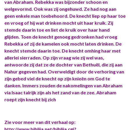
van Abraham. Rebekka was bijzonder schoon en
welgevormd. Ook was zij ongehuwd. Ze had nog aan
geen enkele man toebehoord. De knecht liep op haar toe
en vroeg of hij wat drinken mocht uit haar kruik. Zij
stemde daarin toe en liet de kruik over haar hand
glijden. Toen de knecht genoeg gedronken had vroeg
Rebekka of zij de kamelen ook mocht laten drinken. De
knecht stemde daarin toe. De knecht omhing haar met
allerlei sierraden. Op zijn vraag wie zij wel was,
antwoorde zij dat ze de dochter van Bethuël, die zij aan
Nahur gegeven had. Overweldigt door de verhoring van
zijn gebed viel de knecht op zijn knieën om God te
danken. Immers zouden de nakomelingen van Abraham
via Isaac talrijk zijn als het zand van de zee. Abraham
roept zijn knecht bij zich
Zie voor meer van dit verhaal op:
http://www.biblija.net/biblija.cgi?