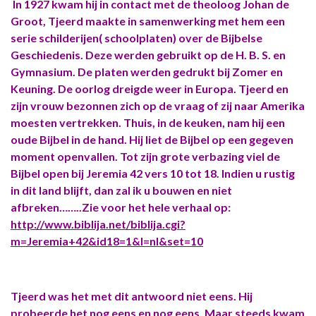
In 1927 kwam hij in contact met de theoloog Johan de
Groot, Tjeerd maakte in samenwerking met hem een
serie schilderijen( schoolplaten) over de Bijbelse
Geschiedenis. Deze werden gebruikt op de H. B. S. en
Gymnasium. De platen werden gedrukt bij Zomer en
Keuning. De oorlog dreigde weer in Europa. Tjeerd en
zijn vrouw bezonnen zich op de vraag of zij naar Amerika
moesten vertrekken. Thuis, in de keuken, nam hij een
oude Bijbel in de hand. Hij liet de Bijbel op een gegeven
moment openvallen. Tot zijn grote verbazing viel de
Bijbel open bij Jeremia 42 vers 10 tot 18. Indien u rustig
in dit land blijft, dan zal ik u bouwen en niet
afbreken……..Zie voor het hele verhaal op:
http://www.biblija.net/biblija.cgi?
m=Jeremia+42&id18=1&l=nl&set=10
Tjeerd was het met dit antwoord niet eens. Hij
probeerde het nog eens en nog eens. Maar steeds kwam