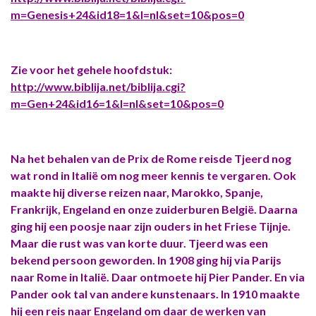
m=Genesis+24&id18=1&l=nl&set=10&pos=0
Zie voor het gehele hoofdstuk:
http://www.biblija.net/biblija.cgi?
m=Gen+24&id16=1&l=nl&set=10&pos=0
Na het behalen van de Prix de Rome reisde Tjeerd nog
wat rond in Italië om nog meer kennis te vergaren. Ook
maakte hij diverse reizen naar, Marokko, Spanje,
Frankrijk, Engeland en onze zuiderburen België. Daarna
ging hij een poosje naar zijn ouders in het Friese Tijnje.
Maar die rust was van korte duur. Tjeerd was een
bekend persoon geworden. In 1908 ging hij via Parijs
naar Rome in Italië. Daar ontmoete hij Pier Pander. En via
Pander ook tal van andere kunstenaars. In 1910 maakte
hij een reis naar Engeland om daar de werken van