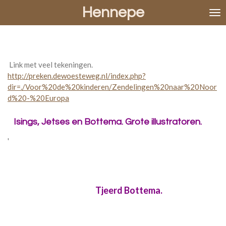
Hennepe
Ga
direct
naar
de
hoofdinhoud
Link met veel tekeningen.
http://preken.dewoesteweg.nl/index.php?
dir=./Voor%20de%20kinderen/Zendelingen%20naar%20Noor
d%20-%20Europa
Isings, Jetses en Bottema. Grote illustratoren.
'
Tjeerd Bottema.