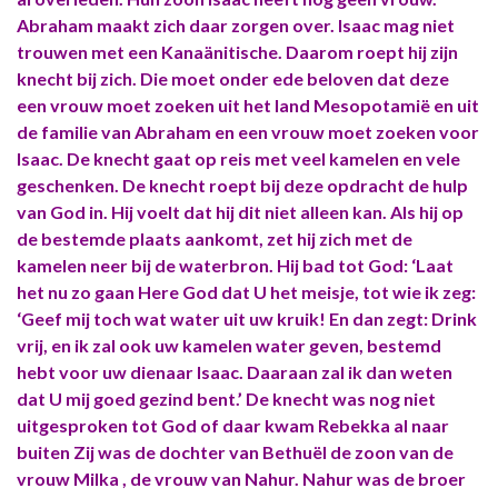
Abraham maakt zich daar zorgen over. Isaac mag niet
trouwen met een Kanaänitische. Daarom roept hij zijn
knecht bij zich. Die moet onder ede beloven dat deze
een vrouw moet zoeken uit het land Mesopotamië en uit
de familie van Abraham en een vrouw moet zoeken voor
Isaac. De knecht gaat op reis met veel kamelen en vele
geschenken. De knecht roept bij deze opdracht de hulp
van God in. Hij voelt dat hij dit niet alleen kan. Als hij op
de bestemde plaats aankomt, zet hij zich met de
kamelen neer bij de waterbron. Hij bad tot God: ‘Laat
het nu zo gaan Here God dat U het meisje, tot wie ik zeg:
‘Geef mij toch wat water uit uw kruik! En dan zegt: Drink
vrij, en ik zal ook uw kamelen water geven, bestemd
hebt voor uw dienaar Isaac. Daaraan zal ik dan weten
dat U mij goed gezind bent.’ De knecht was nog niet
uitgesproken tot God of daar kwam Rebekka al naar
buiten Zij was de dochter van Bethuël de zoon van de
vrouw Milka , de vrouw van Nahur. Nahur was de broer