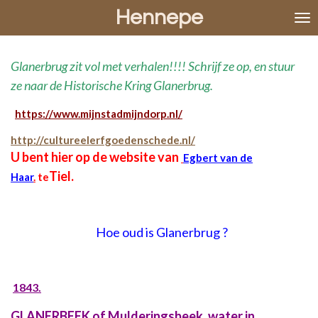
Hennepe
Ga
direct
naar
de
Glanerbrug zit
vol met verhalen!!!! Schrijf ze op, en stuur
hoofdinhoud
ze naar de Historische Kring Glanerbrug.
https://www.mijnstadmijndorp.nl/
http://cultureelerfgoedenschede.nl/
U bent hier op de website van
Egbert van de
Tiel.
Haar
.
te
Hoe oud is Glanerbrug ?
1843.
GLANERBEEK of Mulderingsbeek, water in