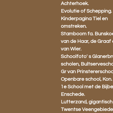
Achterhoek.
Evolutie of Schepping.
Kinderpagina Tiel en
omstreken.
Stamboom fa. Bunsko
van de Haar, de Graaf
van Wier.
Schoolfoto' s Glanerb
scholen, Bultservescho
Gr van Prinstererschoo
Openbare school, Kon.
1e School met de Bijbe
Enschede.
Lutterzand, gigantisch
Twentse Veengebiede