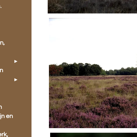
.
n,
en
n
jn en
rk,