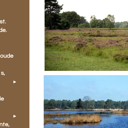
.
st.
de.
 oude
s,
de
nte,