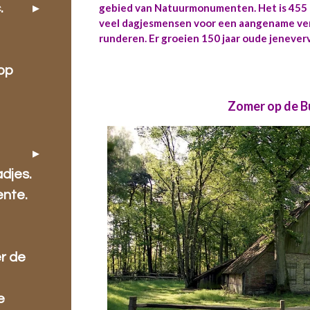
gebied van Natuurmonumenten. Het is 455
.
veel dagjesmensen voor een aangename ver
runderen. Er groeien 150 jaar oude jenever
oop
Zomer op de B
djes.
ente.
r de
e