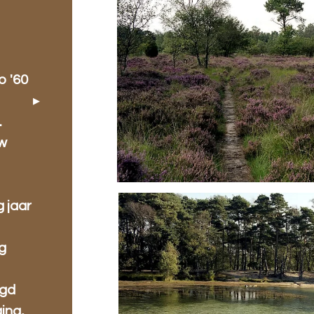
o '60
.
w
g jaar
g
ugd
ing,