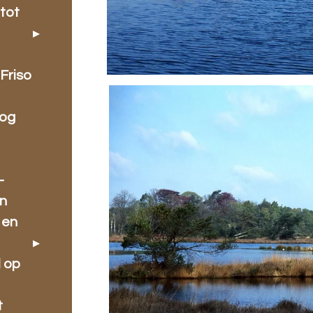
tot
Friso
oog
-
en
 en
l op
t