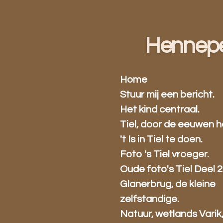
Ga
direct
naar
Hennep
de
hoofdinhoud
Home
Stuur mij een bericht.
Het kind centraal.
Tiel, door de eeuwen h
't Is in Tiel te doen.
Foto 's Tiel vroeger.
Oude foto's Tiel Deel 2
Glanerbrug, de kleine
zelfstandige.
Natuur, wetlands Varik