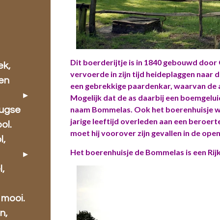
Dit boerderijtje is in 1840 gebouwd door 
ek,
vervoerde in zijn tijd heideplaggen naar 
 en
een gebrekkige paardenkar, waarvan de 
Mogelijk dat de as daarbij een boemgelu
naam Bommelas. Ook het boerenhuisje we
rugse
jarige leeftijd overleden aan een beroe
ol.
moet hij voorover zijn gevallen in de ope
l,
Het boerenhuisje de Bommelas is een Ri
l,
 mooi.
n,