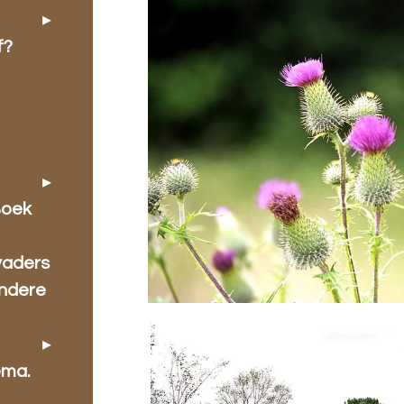
f?
Boek
vaders
ondere
ema.