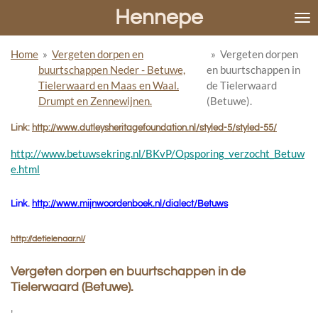
Hennepe
Ga
direct
naar
Home
»
Vergeten dorpen en
»
Vergeten dorpen
de
buurtschappen Neder - Betuwe,
en buurtschappen in
hoofdinhoud
Tielerwaard en Maas en Waal.
de Tielerwaard
Drumpt en Zennewijnen.
(Betuwe).
Link:
http://www.dutleysheritagefoundation.nl/styled-5/styled-55/
http://www.betuwsekring.nl/BKvP/Opsporing_verzocht_Betuw
e.html
Link
.
http://www.mijnwoordenboek.nl/dialect/Betuws
http://detielenaar.nl/
Vergeten dorpen en buurtschappen in de
Tielerwaard (Betuwe).
'