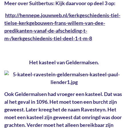
Meer over Suitbertus:
Kijk daarvoor op deel 3 op:
http://hennepe.jouwweb.nl/kerkgeschiedenis-tiel-
tielse-kerkgebouwen-frans-willem-van-dee-
predikanten-vanaf-de-afscheiding-t-
m-/kerkgeschiedenis-tiel-deel-1-t-m-8
Het kasteel van Geldermalsen.
Ook Geldermalsen had vroeger een kasteel. Dat was
al het geval in 1096. Het moet toen een burcht zijn
geweest. Later kreeg het de naam Ravesteyn. Het
moet een kasteel zijn geweest dat omringd was door
grachten. Verder moet het alleen bereikbaar zijn