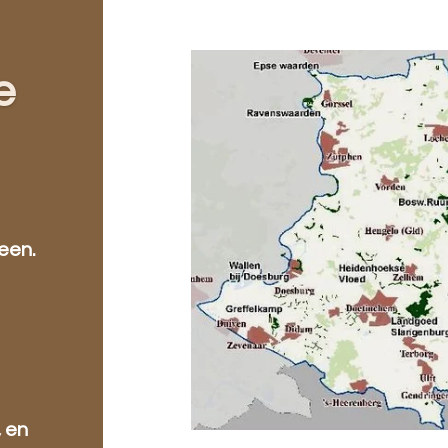
e
een.
, en