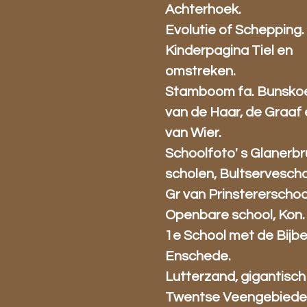
Achterhoek.
Evolutie of Schepping.
Kinderpagina Tiel en
omstreken.
Stamboom fa. Bunsko
van de Haar, de Graaf
van Wier.
Schoolfoto' s Glanerb
scholen, Bultservescho
Gr van Prinstererschoo
Openbare school, Kon.
1e School met de Bijbe
Enschede.
Lutterzand, gigantisch
Twentse Veengebiede