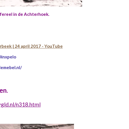
afereel in de Achterhoek.
beek | 24 april 2017 - YouTube
Dinxpelo
demebel.nl/
en.
gld.nl/n318.html