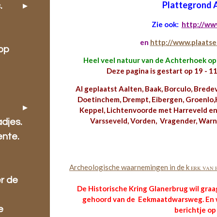
Plattegrond 
.
Zie ook:
http://ww
en
http://www.plaatse
oop
Heel veel natuur van de Achterhoek op
Deze pagina is gestart op 19 - 11 
Al geplaatst Aalten, Baak, Borculo, Brede
Doetinchem, Drempt, Eibergen, Groenlo,
Keppel, Lichtenvoorde met Harreveld en 
Varsseveld, Vorden, Vragender, Warn
djes.
ente.
Archeologische waarnemingen in de k
ERK VAN 
r de
De Historische Kring Glanerbrug wil gra
gehoord van de Eekmaatdwarsweg. En 
e
berichtje op