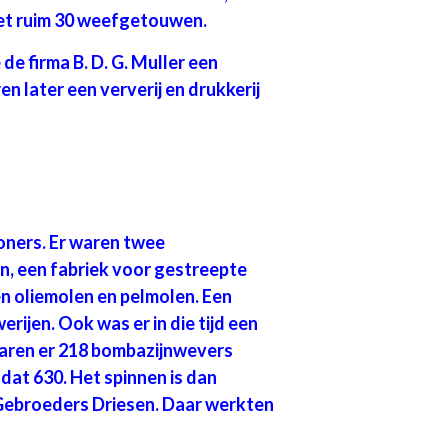
met ruim 30 weefgetouwen.
 de firma B. D. G. Muller een
n later een ververij en drukkerij
oners. Er waren twee
n, een fabriek voor gestreepte
n oliemolen en pelmolen. Een
erijen. Ook was er in die tijd een
waren er 218 bombazijnwevers
 dat 630. Het spinnen is dan
 Gebroeders Driesen. Daar werkten