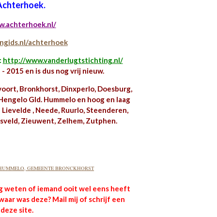
Achterhoek.
w.achterhoek.nl/
ngids.nl/achterhoek
:
http://www.vanderlugtstichting.nl/
- 2015 en is dus nog vrij nieuw.
voort, Bronkhorst, Dinxperlo, Doesburg,
Hengelo Gld. Hummelo en hoog en laag
Lievelde , Neede, Ruurlo, Steenderen,
sveld, Zieuwent, Zelhem, Zutphen.
HUMMELO, GEMEENTE BRONCKHORST
ag weten of iemand ooit wel eens heeft
waar was deze?
Mail mij of schrijf een
 deze site.