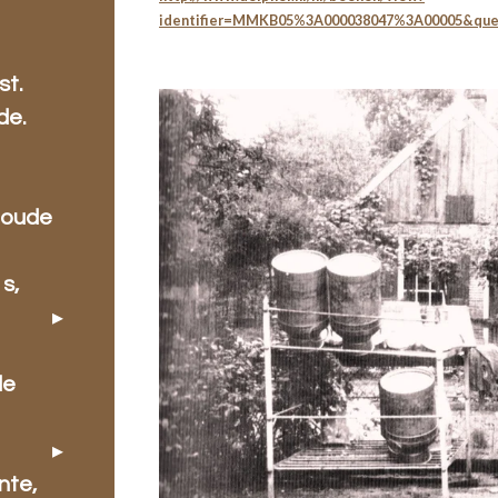
identifier=MMKB05%3A000038047%3A00005&que
.
st.
de.
 oude
s,
de
nte,