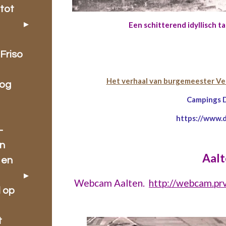
tot
Een schitterend idyllisch t
Friso
Het verhaal van burgemeester Ver
oog
Campings 
https://www.
-
en
Aalt
 en
Webcam Aalten.
http://webcam.prv
l op
t