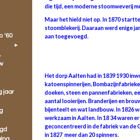
die tijd, een moderne stoomweverij 
Maar het hield niet op. In 1870 startte
stoomblekerij. Daaraan werd enige jare
o '60
aan toegevoegd.
.
w
Het dorp Aalten had in 1839 1930 inw
katoenspinnerijen, Bombazijnfabrieke
g jaar
doeken, steen en pannenfabrieken, ee
aantal looierijen. Branderijen en brouw
bijenteelt en wat landbouw. In 1826 
g
werkzaam in Aalten. In 18 34 waren er
geconcentreerd in de fabriek van de
ugd
in 1827 meer dan 20 spinners.
ing,