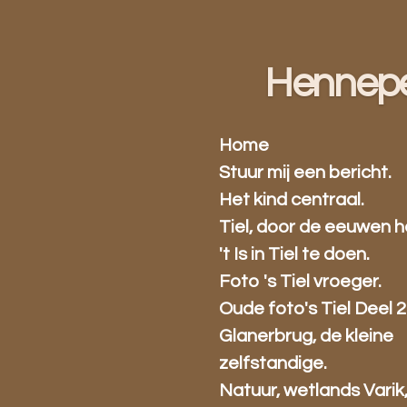
Ga
direct
naar
Hennep
de
hoofdinhoud
Home
Stuur mij een bericht.
Het kind centraal.
Tiel, door de eeuwen h
't Is in Tiel te doen.
Foto 's Tiel vroeger.
Oude foto's Tiel Deel 2
Glanerbrug, de kleine
zelfstandige.
Natuur, wetlands Varik