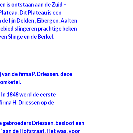
en is ontstaan aan de Zuid –
ateau. Dit Plateau is een
de lijn Delden , Eibergen, Aalten
gebied slingeren prachtige beken
en Slinge en de Berkel.
j van de firma P. Driessen. deze
oomketel.
 In 1848 werd de eerste
irma H. Driessen op de
e gebroeders Driessen, besloot een
k’ aan de Hofstraat. Het was, voor