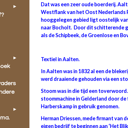
Dat was een zeer oude boerderij. Aalt
Westflank van het Oost Nederlands Pl
f?
hooggelegen gebied ligt oostelijk van 
naar Bocholt. Door dit schitterende 
als de Schipbeek, de Groenlose en Bov
Textiel in Aalten.
Boek
In Aalten was in 1832 al een de blekeri
werd draaiende gehouden via een st
vaders
Stoom was in die tijd een toverwoord.
ondere
stoommachine in Gelderland door de f
Harberskamp in gebruik genomen.
ema.
Herman Driessen, mede firmant van d
eigen bedrijf te beginnen aan ‘Het Bli