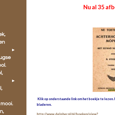
Nu al 35 af
ek,
 en
rugse
ol.
l,
l,
Klik op onderstaande link om het boekje te lezen.
 mooi.
bladeren.
n,
http://www.delpher.nl/nl/boeken/view?