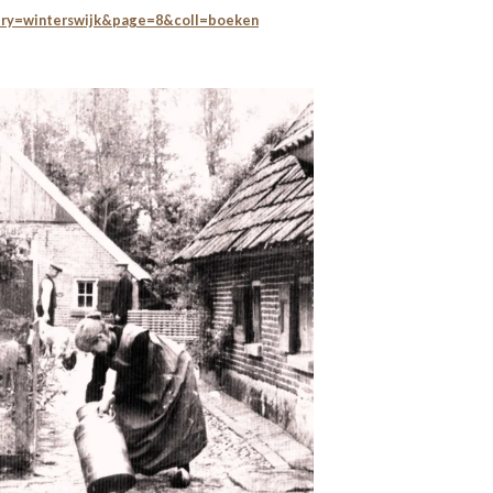
ry=winterswijk&page=8&coll=boeken