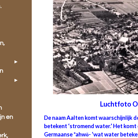
.
n,
en
Luchtfoto O
n
jn en
De naam Aalten komt waarschijnlijk d
betekent ‘stromend water.’ Het komt 
Germaanse *ahwō- ‘wat water beteken
rk,