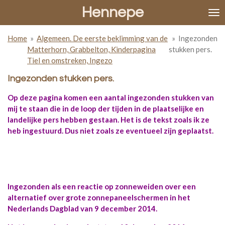
Hennepe
Ga
direct
naar
Home
»
Algemeen. De eerste beklimming van de
»
Ingezonden
de
Matterhorn, Grabbelton, Kinderpagina
stukken pers.
hoofdinhoud
Tiel en omstreken, Ingezo
Ingezonden stukken pers.
Op deze pagina komen een aantal ingezonden stukken van
mij te staan die in de loop der tijden in de plaatselijke en
landelijke pers hebben gestaan. Het is de tekst zoals ik ze
heb ingestuurd. Dus niet zoals ze eventueel zijn geplaatst.
Ingezonden als een reactie op zonneweiden over een
alternatief over grote zonnepaneelschermen in het
Nederlands Dagblad van 9 december 2014.