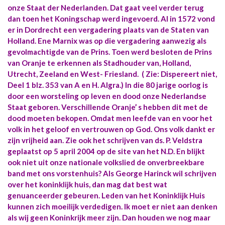
onze Staat der Nederlanden. Dat gaat veel verder terug
dan toen het Koningschap werd ingevoerd. Al in 1572 vond
er in Dordrecht een vergadering plaats van de Staten van
Holland. Ene Marnix was op die vergadering aanwezig als
gevolmachtigde van de Prins. Toen werd besloten de Prins
van Oranje te erkennen als Stadhouder van, Holland,
Utrecht, Zeeland en West- Friesland. ( Zie: Dispereert niet,
Deel 1 blz. 353 van A en H. Algra.) In die 80 jarige oorlog is
door een worsteling op leven en dood onze Nederlandse
Staat geboren. Verschillende Oranje’ s hebben dit met de
dood moeten bekopen. Omdat men leefde van en voor het
volk in het geloof en vertrouwen op God. Ons volk dankt er
zijn vrijheid aan. Zie ook het schrijven van ds. P. Veldstra
geplaatst op 5 april 2004 op de site van het N.D. En blijkt
ook niet uit onze nationale volkslied de onverbreekbare
band met ons vorstenhuis? Als George Harinck wil schrijven
over het koninklijk huis, dan mag dat best wat
genuanceerder gebeuren. Leden van het Koninklijk Huis
kunnen zich moeilijk verdedigen. Ik moet er niet aan denken
als wij geen Koninkrijk meer zijn. Dan houden we nog maar