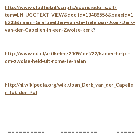
http://www.stadtiel.nl/scripts/edoris/edoris.dll?
tem=LN_UGCTEXT_VIEW&doc_id=13488556&pageid=1
8233&naam=Grafbeelden-van-de-Tielenaar-Joan-Derk-
van-der-Capellen-in-een-Zwolse-kerk
?
http://www.nd.nl/artikelen/2009/mei/22/kamer-helpt-
om-zwolse-held-uit-rome-te-halen
http://nl.wikipedia.org/wiki/Joan_Derk_van_der_Capelle
n_tot_den_Pol
---------- ---------- -----