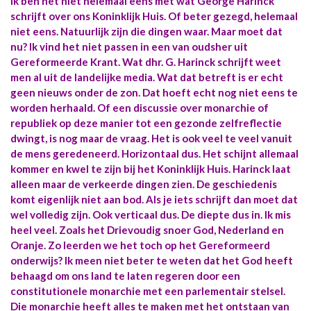
Ik ben het niet helemaal eens met wat George Harinck
schrijft over ons Koninklijk Huis. Of beter gezegd, helemaal
niet eens. Natuurlijk zijn die dingen waar. Maar moet dat
nu? Ik vind het niet passen in een van oudsher uit
Gereformeerde Krant. Wat dhr. G. Harinck schrijft weet
men al uit de landelijke media. Wat dat betreft is er echt
geen nieuws onder de zon. Dat hoeft echt nog niet eens te
worden herhaald. Of een discussie over monarchie of
republiek op deze manier tot een gezonde zelfreflectie
dwingt, is nog maar de vraag. Het is ook veel te veel vanuit
de mens geredeneerd. Horizontaal dus. Het schijnt allemaal
kommer en kwel te zijn bij het Koninklijk Huis. Harinck laat
alleen maar de verkeerde dingen zien. De geschiedenis
komt eigenlijk niet aan bod. Als je iets schrijft dan moet dat
wel volledig zijn. Ook verticaal dus. De diepte dus in. Ik mis
heel veel. Zoals het Drievoudig snoer God, Nederland en
Oranje. Zo leerden we het toch op het Gereformeerd
onderwijs? Ik meen niet beter te weten dat het God heeft
behaagd om ons land te laten regeren door een
constitutionele monarchie met een parlementair stelsel.
Die monarchie heeft alles te maken met het ontstaan van