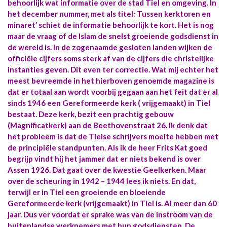
behoorlijk wat informatie over de stad Tiel en omgeving. In
het december nummer, met als titel: Tussen kerktoren en
minaret’ schiet de informatie behoorlijk te kort. Het is nog
maar de vraag of de Islam de snelst groeiende godsdienst in
de wereld is. In de zogenaamde gesloten landen wijken de
officiële cijfers soms sterk af van de cijfers die christelijke
instanties geven. Dit even ter correctie. Wat mij echter het
meest bevreemde in het hierboven genoemde magazine is
dat er totaal aan wordt voorbij gegaan aan het feit dat er al
sinds 1946 een Gereformeerde kerk ( vrijgemaakt) in Tiel
bestaat. Deze kerk, bezit een prachtig gebouw
(Magnificatkerk) aan de Beethovenstraat 26. Ik denk dat
het probleem is dat de Tielse schrijvers moeite hebben met
de principiële standpunten. Als ik de heer Frits Kat goed
begrijp vindt hij het jammer dat er niets bekend is over
Assen 1926. Dat gaat over de kwestie Geelkerken. Maar
over de scheuring in 1942 – 1944 lees ik niets. En dat,
terwijl er in Tiel een groeiende en bloeiende
Gereformeerde kerk (vrijgemaakt) in Tiel is. Al meer dan 60
jaar. Dus ver voordat er sprake was van de instroom van de
buitenlandse werknemers met hun godsdiensten. De