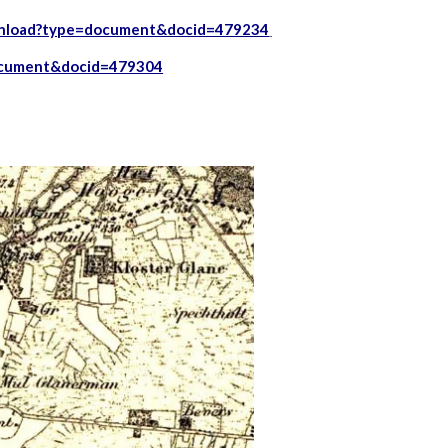
ownload?type=document&docid=479234
document&docid=479304