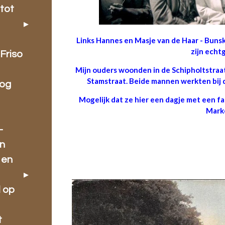
tot
Links Hannes en Masje van de Haar - Buns
zijn echt
Friso
Mijn ouders woonden in de Schipholtstraat
Stamstraat. Beide mannen werkten bij d
oog
Mogelijk dat ze hier een dagje met een f
Mark
-
en
 en
l op
t