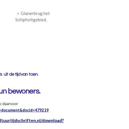
»
Glanerbrug het
Schipholtgebied.
s uit de tijd van toen.
un bewoners.
jk daarvoor
ype=document&docid=479219
ultuurtijdschriften.nl/download?