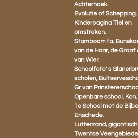
Achterhoek.
Evolutie of Schepping.
Kinderpagina Tiel en
omstreken.
Stamboom fa. Bunsko
van de Haar, de Graaf
van Wier.
Schoolfoto' s Glanerb
scholen, Bultservescho
Gr van Prinstererschoo
Openbare school, Kon.
1e School met de Bijbe
Enschede.
Lutterzand, gigantisch
Twentse Veengebiede