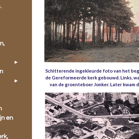
.
n,
Schitterende ingekleurde foto van het begi
en
de Gereformeerde kerk gebouwd. Links, wa
van de groenteboer Jonker. Later kwam d
n
jn en
rk,