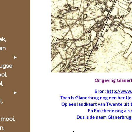
ek,
 en
rugse
ol.
Omgeving Glanerb
l,
Bron:
http://www.t
Toch is Glanerbrug nog een beetje
l,
Op een landkaart van Twente uit 
En Enschede nog als 
Dus is de naam Glanerbrug 
 mooi.
n,