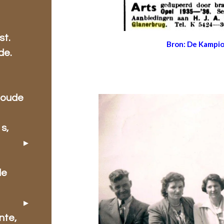
.
st.
Bron: De Kampio
de.
 oude
s,
de
nte,