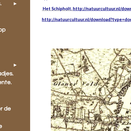
.
Het Schipholt.
http://natuurcultuur.nl/d
http://natuurcultuur.nl/download?type=
oop
djes.
ente.
r de
e