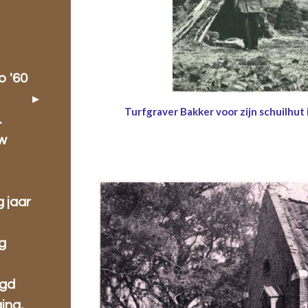
o '60
Turfgraver Bakker voor zijn schuilhut
.
w
g jaar
g
ugd
ing,