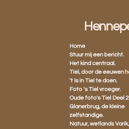
Ga
direct
naar
Hennep
de
hoofdinhoud
Home
Stuur mij een bericht.
Het kind centraal.
Tiel, door de eeuwen h
't Is in Tiel te doen.
Foto 's Tiel vroeger.
Oude foto's Tiel Deel 2
Glanerbrug, de kleine
zelfstandige.
Natuur, wetlands Varik