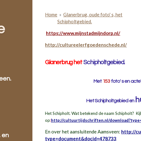
Home
»
Glanerbrug, oude foto' s, het
Schipholtgebied.
e
https://www.mijnstadmijndorp.nl/
http://cultureelerfgoedenschede.nl/
Gl
anerbrug het
Schipholtgebied
.
een.
Met
153
foto' s en acte'
h
Het Schipholtgebied en
Het Schipholt. Wat betekend de naam Schipholt? Ki
op
:
http://cultuurtijdschriften.nl/download?t
En over het aansluitende Aamsveen:
http://c
, en
type=document&docid=478733