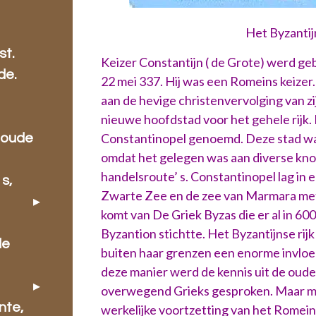
Het Byzantij
.
st.
Keizer Constantijn ( de Grote) werd g
de.
22 mei 337. Hij was een Romeins keizer.
aan de hevige christenvervolging van zi
nieuwe hoofdstad voor het gehele rijk.
Constantinopel genoemd. Deze stad w
 oude
omdat het gelegen was aan diverse kno
handelsroute’ s. Constantinopel lag in 
s,
Zwarte Zee en de zee van Marmara met
komt van De Griek Byzas die er al in 60
Byzantion stichtte. Het Byzantijnse rijk
de
buiten haar grenzen een enorme invloe
deze manier werd de kennis uit de oude
overwegend Grieks gesproken. Maar m
nte,
werkelijke voortzetting van het Romeins