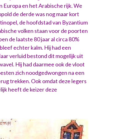
n Europa en het Arabische rijk. We
eopold de derde was nog maar kort
antinopel, de hoofdstad van Byzantium
rabische volken staan voor de poorten
en de laatste 80 jaar al circa 80%
bleef echter kalm. Hij had een
 verluid bestond dit mogelijk uit
wavel. Hij had daarmee ook de vloot
moesten zich noodgedwongen na een
erug trekken. Ook omdat deze legers
ijk heeft de keizer deze