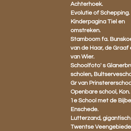
Achterhoek.
Evolutie of Schepping.
Kinderpagina Tiel en
omstreken.
Stamboom fa. Bunsko
van de Haar, de Graaf
van Wier.
Schoolfoto' s Glanerb
scholen, Bultservescho
Gr van Prinstererschoo
Openbare school, Kon.
1e School met de Bijbe
Enschede.
Lutterzand, gigantisch
Twentse Veengebiede