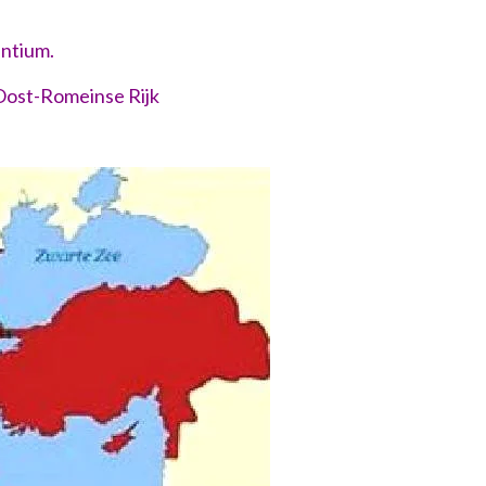
m.
meinse Rijk