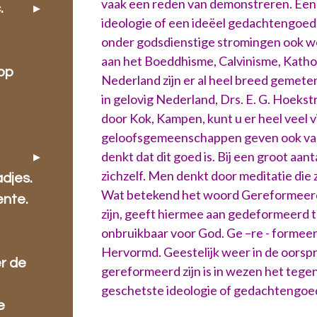
vaak een reden van demonstreren. Een 
.
ideologie of een ideëel gedachtengoed
onder godsdienstige stromingen ook wel
aan het Boeddhisme, Calvinisme, Kathol
oop
Nederland zijn er al heel breed gemete
in gelovig Nederland, Drs. E. G. Hoekst
door Kok, Kampen, kunt u er heel veel vi
geloofsgemeenschappen geven ook vaa
denkt dat dit goed is. Bij een groot aant
zichzelf. Men denkt door meditatie die 
djes.
Wat betekend het woord Gereformeerd
ente.
zijn, geeft hiermee aan gedeformeerd t
onbruikbaar voor God. Ge –re - formee
Hervormd. Geestelijk weer in de oorsp
r de
gereformeerd zijn is in wezen het tege
geschetste ideologie of gedachtengoe
e