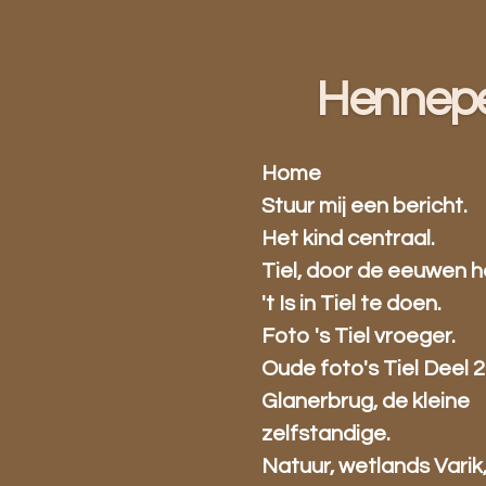
Ga
direct
naar
Hennep
de
hoofdinhoud
Home
Stuur mij een bericht.
Het kind centraal.
Tiel, door de eeuwen h
't Is in Tiel te doen.
Foto 's Tiel vroeger.
Oude foto's Tiel Deel 2
Glanerbrug, de kleine
zelfstandige.
Natuur, wetlands Varik