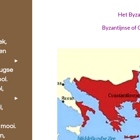
Het Byzantiu
Byzantijnse of Oost-Ro
ek,
 en
rugse
ol.
l,
l,
 mooi.
n,