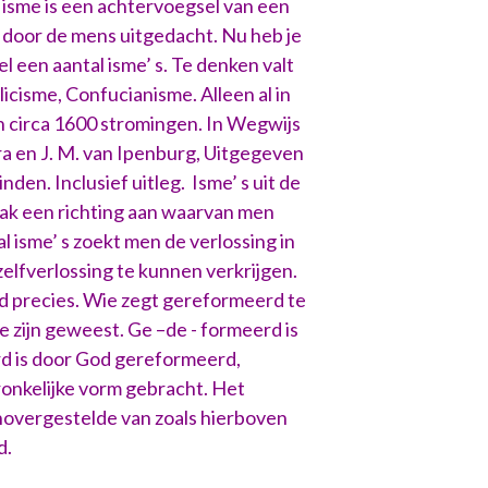
isme is een achtervoegsel van een
 door de mens uitgedacht. Nu heb je
 een aantal isme’ s. Te denken valt
icisme, Confucianisme. Alleen al in
n circa 1600 stromingen. In Wegwijs
ra en J. M. van Ipenburg, Uitgegeven
nden. Inclusief uitleg. Isme’ s uit de
k een richting aan waarvan men
al isme’ s zoekt men de verlossing in
zelfverlossing te kunnen verkrijgen.
 precies. Wie zegt gereformeerd te
e zijn geweest. Ge –de - formeerd is
rd is door God gereformeerd,
ronkelijke vorm gebracht. Het
novergestelde van zoals hierboven
d.