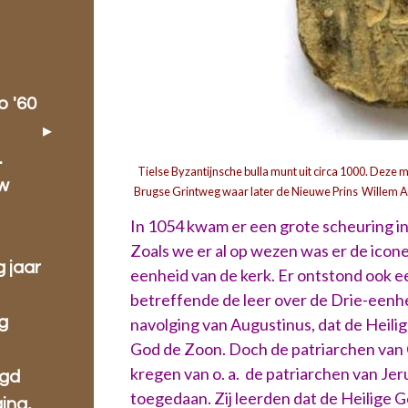
o '60
.
Tielse Byzantijnsche bulla munt uit circa 1000. Deze
w
Brugse Grintweg waar later de Nieuwe Prins Willem A
In 1054 kwam er een grote scheuring in 
Zoals we er al op wezen was er de icon
g jaar
eenheid van de kerk. Er ontstond ook 
betreffende de leer over de Drie-eenhe
g
navolging van Augustinus, dat de Heili
God de Zoon. Doch de patriarchen van 
kregen van o. a. de patriarchen van J
ugd
toegedaan. Zij leerden dat de Heilige G
ing,