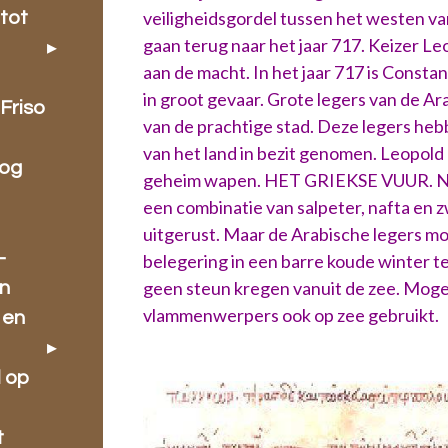
veiligheidsgordel tussen het westen va
tot
gaan terug naar het jaar 717. Keizer L
aan de macht. In het jaar 717 is Const
in groot gevaar. Grote legers van de A
Friso
van de prachtige stad. Deze legers hebb
van het land in bezit genomen. Leopold 
oog
geheim wapen. HET GRIEKSE VUUR. Naar
een combinatie van salpeter, nafta en z
uitgerust. Maar de Arabische legers 
-
belegering in een barre koude winter t
geen steun kregen vanuit de zee. Mogel
en
vlammenwerpers ook op zee gebruikt.
 en
l op
t