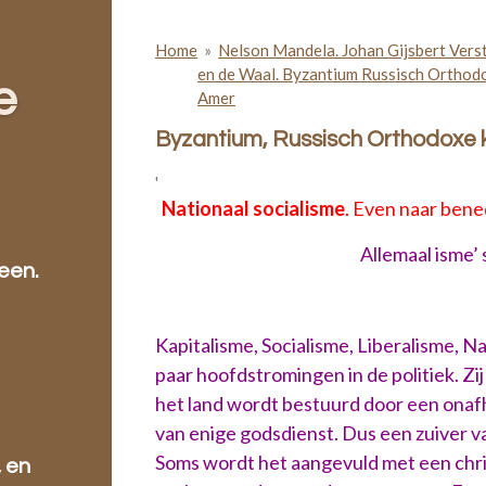
Home
»
Nelson Mandela. Johan Gijsbert Verst
en de Waal. Byzantium Russisch Orthod
e
Amer
Byzantium, Russisch Orthodoxe ke
'
Nationaal socialisme
. Even naar bene
Allemaal isme’ s
een.
Kapitalisme, Socialisme, Liberalisme, 
paar hoofdstromingen in de politiek. Zij
het land wordt bestuurd door een onafh
van enige godsdienst. Dus een zuiver v
Soms wordt het aangevuld met een christe
, en