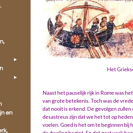
.
n,
en
Het Grieks
Naast het pauselijk rijk in Rome was he
van grote betekenis. Toch was de vrede in
n
dat nooit is erkend. De gevolgen zullen
jn en
desastreus zijn dat we het tot op hede
voelen. Goed is het om te beginnen bij 
rk,
de dwaling begint. En dat gaat vaak heel