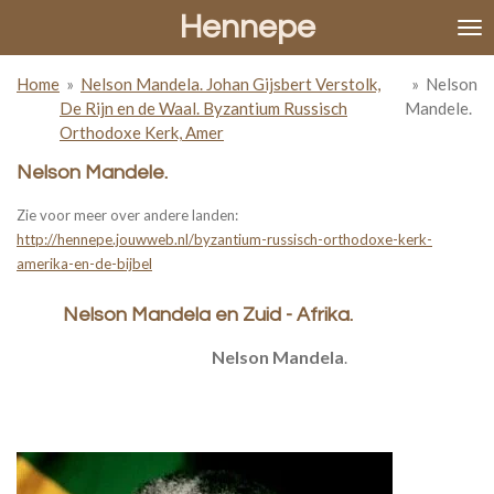
Hennepe
Ga
direct
naar
Home
»
Nelson Mandela. Johan Gijsbert Verstolk,
»
Nelson
de
De Rijn en de Waal. Byzantium Russisch
Mandele.
hoofdinhoud
Orthodoxe Kerk, Amer
Nelson Mandele.
Zie voor meer over andere landen:
http://hennepe.jouwweb.nl/byzantium-russisch-orthodoxe-kerk-
amerika-en-de-bijbel
Nelson Mandela en Zuid - Afrika.
Nelson Mandela
.