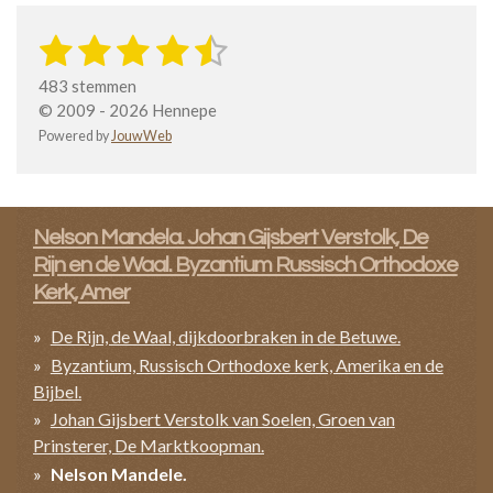
1
2
3
4
5
S
R
t
a
s
s
s
s
s
e
483 stemmen
t
m
t
t
t
t
t
© 2009 - 2026 Hennepe
i
m
Powered by
JouwWeb
n
e
e
e
e
e
e
n
g
r
r
r
r
r
:
4
r
r
r
r
Nelson Mandela. Johan Gijsbert Verstolk, De
.
e
e
e
e
3
Rijn en de Waal. Byzantium Russisch Orthodoxe
n
n
n
n
5
Kerk, Amer
8
1
De Rijn, de Waal, dijkdoorbraken in de Betuwe.
7
Byzantium, Russisch Orthodoxe kerk, Amerika en de
8
Bijbel.
0
Johan Gijsbert Verstolk van Soelen, Groen van
5
Prinsterer, De Marktkoopman.
3
Nelson Mandele.
8