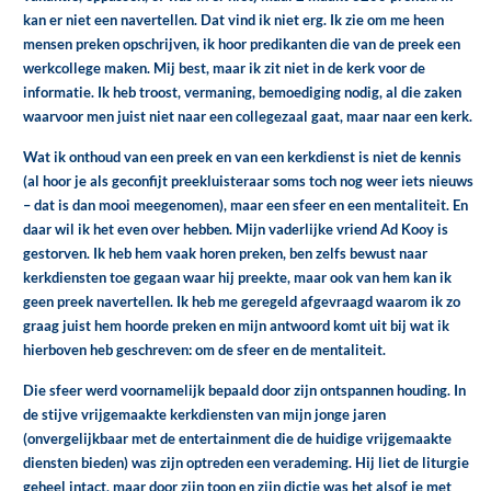
kan er niet een navertellen. Dat vind ik niet erg. Ik zie om me heen
mensen preken opschrijven, ik hoor predikanten die van de preek een
werkcollege maken. Mij best, maar ik zit niet in de kerk voor de
informatie. Ik heb troost, vermaning, bemoediging nodig, al die zaken
waarvoor men juist niet naar een collegezaal gaat, maar naar een kerk.
Wat ik onthoud van een preek en van een kerkdienst is niet de kennis
(al hoor je als geconfijt preekluisteraar soms toch nog weer iets nieuws
– dat is dan mooi meegenomen), maar een sfeer en een mentaliteit. En
daar wil ik het even over hebben. Mijn vaderlijke vriend Ad Kooy is
gestorven. Ik heb hem vaak horen preken, ben zelfs bewust naar
kerkdiensten toe gegaan waar hij preekte, maar ook van hem kan ik
geen preek navertellen. Ik heb me geregeld afgevraagd waarom ik zo
graag juist hem hoorde preken en mijn antwoord komt uit bij wat ik
hierboven heb geschreven: om de sfeer en de mentaliteit.
Die sfeer werd voornamelijk bepaald door zijn ontspannen houding. In
de stijve vrijgemaakte kerkdiensten van mijn jonge jaren
(onvergelijkbaar met de entertainment die de huidige vrijgemaakte
diensten bieden) was zijn optreden een verademing. Hij liet de liturgie
geheel intact, maar door zijn toon en zijn dictie was het alsof je met