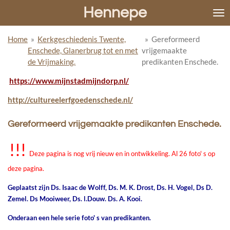
Hennepe
Ga
direct
naar
Home
»
Kerkgeschiedenis Twente,
»
Gereformeerd
de
Enschede, Glanerbrug tot en met
vrijgemaakte
hoofdinhoud
de Vrijmaking.
predikanten Enschede.
https://www.mijnstadmijndorp.nl/
http://cultureelerfgoedenschede.nl/
Gereformeerd vrijgemaakte predikanten Enschede.
!!!
Deze pagina is nog vrij nieuw en in ontwikkeling. Al 26 foto' s op
deze pagina.
Geplaatst zijn Ds. Isaac de Wolff, Ds. M. K. Drost, Ds. H. Vogel, Ds D.
Zemel. Ds Mooiweer, Ds. l.Douw. Ds. A. Kooi.
Onderaan een hele serie foto' s van predikanten.