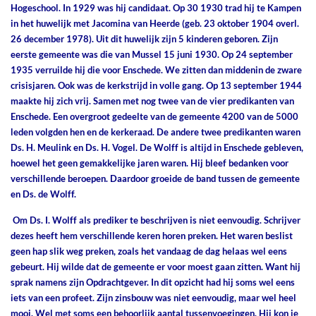
Hogeschool. In 1929 was hij candidaat. Op 30 1930 trad hij te Kampen
in het huwelijk met Jacomina van Heerde (geb. 23 oktober 1904 overl.
26 december 1978). Uit dit huwelijk zijn 5 kinderen geboren. Zijn
eerste gemeente was die van Mussel 15 juni 1930. Op 24 september
1935 verruilde hij die voor Enschede. We zitten dan middenin de zware
crisisjaren. Ook was de kerkstrijd in volle gang. Op 13 september 1944
maakte hij zich vrij. Samen met nog twee van de vier predikanten van
Enschede. Een overgroot gedeelte van de gemeente 4200 van de 5000
leden volgden hen en de kerkeraad. De andere twee predikanten waren
Ds. H. Meulink en Ds. H. Vogel. De Wolff is altijd in Enschede gebleven,
hoewel het geen gemakkelijke jaren waren. Hij bleef bedanken voor
verschillende beroepen. Daardoor groeide de band tussen de gemeente
en Ds. de Wolff.
Om Ds. I. Wolff als prediker te beschrijven is niet eenvoudig. Schrijver
dezes heeft hem verschillende keren horen preken. Het waren beslist
geen hap slik weg preken, zoals het vandaag de dag helaas wel eens
gebeurt. Hij wilde dat de gemeente er voor moest gaan zitten. Want hij
sprak namens zijn Opdrachtgever. In dit opzicht had hij soms wel eens
iets van een profeet. Zijn zinsbouw was niet eenvoudig, maar wel heel
mooi. Wel met soms een behoorlijk aantal tussenvoegingen. Hij kon je