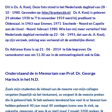
Dit is Ds. A. Kooij. Deze foto stond in het Nederlands dagblad van 28 -
10 - 1980. Gevonden op:
http://kranten.kb.nl/
Ds A. Kooij is geboren
29 oktober 1930 te ?? In november 1959 werd hij predikant te
Oldenzaal. in 1963 naar Emmen, 1971 Enschede - Noord en Capelle
aan de IJssel - Noord februari 1980. Wie kan mij meer vertellen? Het
Nederlands dagblad vermelde op 22 - 06 - 1993, dat aan ds. A. Kooij,
op zijn verzoek, ontslag was verleend uit de ambtelijke dienst.
Ds Adrianus Kooy is op 21 - 06 - 2014 te Ede begraven. De
samenkomst was om 11.30 uur in de ontmoetingskerk ook te Ede.
Onderstaand de in Memoriam van Prof. Dr. George
Harinck in het N.D.
Zoals mijn studenten de inhoud van de meeste van mijn colleges
vergeten (hopelijk nà het tentamen), zo vergeet ik de meeste preken
die ik gehoord heb. Ik heb weleens berekend hoe veel ik er bewust kan
hebben gehoord: 40 jaar maal 40 zondagen (soms was ik ziek, op
vakantie, oppassen, of was ik er niet) maal 2 maakt 3200 preken. Ik