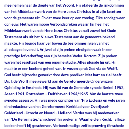
mee nemen naar de diepte van het Woord. Hij etaleerde de rijkdommen
van het Middelaarswerk van de Here Jezus Christus in al zijn facetten
voor de gemeente uit. En dat twee keer op een zondag. Elke zondag weer
opnieuw. Het waren mooie Verbondspreken waarin hij heel het
Middelaarswerk van de Here Jezus Christus vanuit zowel het Oude
Testament als uit het Nieuwe Testament aan de gemeente bekend
maakte. Hij beurde haar ver boven de beslommeringen van het
alledaagse leven uit. Vrijwel al zijn preken eindigden vaak in een
prachtige lofverheffing aan zijn hemelse Vader. Kortom: Zijn preken
waren het resultaat van een enorme studie. Alles pluisde hij uit. Hij
maakte er een boeiend geheel van. In wezen sprak God via de Wolff.
God heeft bijzonder gewerkt door deze prediker. Met hart en ziel heeft
Ds. I. de Wolff mee gewerkt aan de Gereformeerde Onderwijzers
Opleiding te Enschede. Hij was lid van de Generale synode Berkel 1952,
Assen 1961, Rotterdam – Delfshaven 1964/1965. Van de laatste twee
synodes assessor. Hij was mede oprichter van ‘Pro Ecclesia en vele jaren
eindredacteur van het Gereformeerd Kerkblad voor Overijssel-
Gelderland –Utrecht en Noord – Holland. Verder was hij medewerker
van ‘De Reformatie.’ En schreef hij preken in Waarheid en Recht. Talloze
boeken heeft hij geschreven. Verbondsmatige zelfbeproeving (Enschede