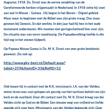
Augustus 1958. Ds. Drost was de eerste zendeling van de
Gereformeerde kerken vrijgemaakt in Nederland. In 1958 zette hij voet
aan wal in Nieuw – Guinea . Hij begon in het Boven – Digoel gebied.
Maar waar te beginnen met de Bijbel was zijn grote vraag. Dus maar
gewoon bij Genesis. En dat werkte. In één jaar had hij hen in het oude
testament onderwezen. We moeten niet geringschattend hier over zijn.
De situatie was van verre rooskleurig. De Papuabevolking leefde in die
tijd nog in het stenen tijdperk.
Op Papoea Nieuw Gunea is Ds. M. K. Drost van zeer grote betekenis
geweest. Zie ook op:
http://www.gkv-best.nl/Default.aspx?
tabid=259&ItemID=33&RefID=52
Ook kwam hij in contact met de R.K. missionaris J.A. van der Velden,
wiens leven was vast gelopen als gevolg van het tactloze beleid van zijn
kerk en de overheid. Door dit contact met Ds. M. K. Drost kreeg van der
Velden zicht op God en de Bijbel. Een nieuwe weg van vrijheid en liefde
opende zich voor hem. Missionaris van der Velden bekeerde zich. Ging