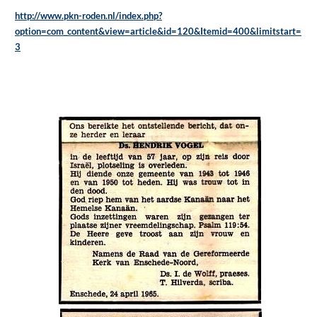
http://www.pkn-roden.nl/index.php?
option=com_content&view=article&id=120&Itemid=400&limitstart=
3