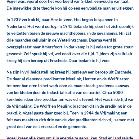
Vogel was, vooral door het voorbeeld van Sikkel, eenvoudig van taal.
De ingewikkeldste theorie kon hij op een eenvoudige manier uitleggen.
In 1939 vertrok hij naar Amstelveen. Het begon te spannen in
Nederland. Het werd oorlog. In 1943 belande hij, door het zich openlijk
te verzetten tegen de nieuwe machthebbers, in de gevangenis. Hij zat
drie maanden cellulair in de Weteringschans. Daarna werd hij
overgeplaatst naar Amersfoort. In dat kamp is hij velen tot grote steun
geweest. Zelf sprak hij vrijwel nooit over die tijd. Tijdens zijn cellulair
kreeg hij een beroep uit Enschede. Daar bedankte hij voor.
Na zijn in vrijheidsstelling kreeg hij opnieuw een beroep uit Enschede.
De daar al dienende predikanten Meulink, Henten en de Wolff zaten
tot over hun oren in het werk door de maar steeds groeiende aanwas
van kerkleden door de industrialisatie van de textiel. Circa 5000
kerkleden door drie predikanten was echt teveel. Het was in de tijd van
de Vrijmaking. De Wolff en Meulink brachten dit in de prediking in de
praktijk. Vogel paste daar goed bij. Toen in 1944 de Vrijmaking een
feit was maakten zich drie van de vier predikanten zich vrij, samen met
groot deel van de kerkeraad en de gemeente.
Vogel kreeg alle kans om zijn energie te gebruiken. Stad en land reisde