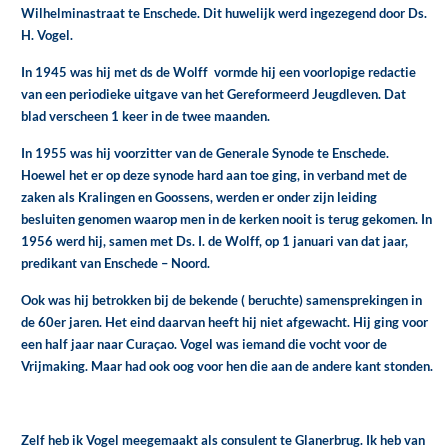
Wilhelminastraat te Enschede. Dit huwelijk werd ingezegend door Ds.
H. Vogel.
In 1945 was hij met ds de Wolff vormde hij een voorlopige redactie
van een periodieke uitgave van het Gereformeerd Jeugdleven. Dat
blad verscheen 1 keer in de twee maanden.
In 1955 was hij voorzitter van de Generale Synode te Enschede.
Hoewel het er op deze synode hard aan toe ging, in verband met de
zaken als Kralingen en Goossens, werden er onder zijn leiding
besluiten genomen waarop men in de kerken nooit is terug gekomen. In
1956 werd hij, samen met Ds. I. de Wolff, op 1 januari van dat jaar,
predikant van Enschede – Noord.
Ook was hij betrokken bij de bekende ( beruchte) samensprekingen in
de 60er jaren. Het eind daarvan heeft hij niet afgewacht. Hij ging voor
een half jaar naar Curaçao. Vogel was iemand die vocht voor de
Vrijmaking. Maar had ook oog voor hen die aan de andere kant stonden.
Zelf heb ik Vogel meegemaakt als consulent te Glanerbrug. Ik heb van