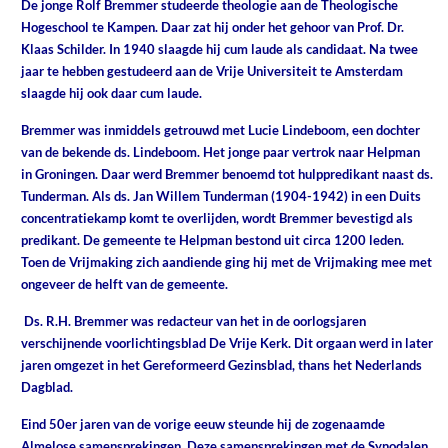
De jonge Rolf Bremmer studeerde theologie aan de Theologische
Hogeschool te Kampen. Daar zat hij onder het gehoor van Prof. Dr.
Klaas Schilder. In 1940 slaagde hij cum laude als candidaat. Na twee
jaar te hebben gestudeerd aan de Vrije Universiteit te Amsterdam
slaagde hij ook daar cum laude.
Bremmer was inmiddels getrouwd met Lucie Lindeboom, een dochter
van de bekende ds. Lindeboom. Het jonge paar vertrok naar Helpman
in Groningen. Daar werd Bremmer benoemd tot hulppredikant naast ds.
Tunderman. Als ds. Jan Willem Tunderman (1904-1942) in een Duits
concentratiekamp komt te overlijden, wordt Bremmer bevestigd als
predikant. De gemeente te Helpman bestond uit circa 1200 leden.
Toen de Vrijmaking zich aandiende ging hij met de Vrijmaking mee met
ongeveer de helft van de gemeente.
Ds. R.H. Bremmer was redacteur van het in de oorlogsjaren
verschijnende voorlichtingsblad De Vrije Kerk. Dit orgaan werd in later
jaren omgezet in het Gereformeerd Gezinsblad, thans het Nederlands
Dagblad.
Eind 50er jaren van de vorige eeuw steunde hij de zogenaamde
Almelose samensprekingen. Deze samensprekingen met de Synodalen