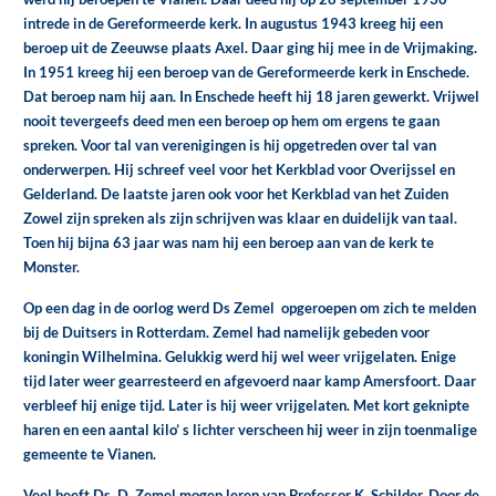
intrede in de Gereformeerde kerk. In augustus 1943 kreeg hij een
beroep uit de Zeeuwse plaats Axel. Daar ging hij mee in de Vrijmaking.
In 1951 kreeg hij een beroep van de Gereformeerde kerk in Enschede.
Dat beroep nam hij aan. In Enschede heeft hij 18 jaren gewerkt. Vrijwel
nooit tevergeefs deed men een beroep op hem om ergens te gaan
spreken. Voor tal van verenigingen is hij opgetreden over tal van
onderwerpen. Hij schreef veel voor het Kerkblad voor Overijssel en
Gelderland. De laatste jaren ook voor het Kerkblad van het Zuiden
Zowel zijn spreken als zijn schrijven was klaar en duidelijk van taal.
Toen hij bijna 63 jaar was nam hij een beroep aan van de kerk te
Monster.
Op een dag in de oorlog werd Ds Zemel opgeroepen om zich te melden
bij de Duitsers in Rotterdam. Zemel had namelijk gebeden voor
koningin Wilhelmina. Gelukkig werd hij wel weer vrijgelaten. Enige
tijd later weer gearresteerd en afgevoerd naar kamp Amersfoort. Daar
verbleef hij enige tijd. Later is hij weer vrijgelaten. Met kort geknipte
haren en een aantal kilo’ s lichter verscheen hij weer in zijn toenmalige
gemeente te Vianen.
Veel heeft Ds. D. Zemel mogen leren van Professor K. Schilder. Door de