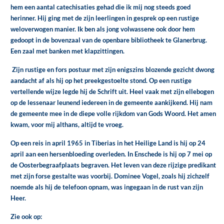
hem een aantal catechisaties gehad die ik mij nog steeds goed
herinner. Hij ging met de zijn leerlingen in gesprek op een rustige
weloverwogen manier. Ik ben als jong volwassene ook door hem
gedoopt in de bovenzaal van de openbare bibliotheek te Glanerbrug.
Een zaal met banken met klapzittingen.
Zijn rustige en fors postuur met zijn enigszins blozende gezicht dwong
aandacht af als hij op het preekgestoelte stond. Op een rustige
vertellende wijze legde hij de Schrift uit. Heel vaak met zijn ellebogen
op de lessenaar leunend iedereen in de gemeente aankijkend. Hij nam
de gemeente mee in de diepe volle rijkdom van Gods Woord. Het amen
kwam, voor mij althans, altijd te vroeg.
Op een reis in april 1965 in Tiberias in het Heilige Land is hij op 24
april aan een hersenbloeding overleden. In Enschede is hij op 7 mei op
de Oosterbegraafplaats begraven. Het leven van deze rijzige predikant
met zijn forse gestalte was voorbij. Dominee Vogel, zoals hij zichzelf
noemde als hij de telefoon opnam, was ingegaan in de rust van zijn
Heer.
Zie ook op: