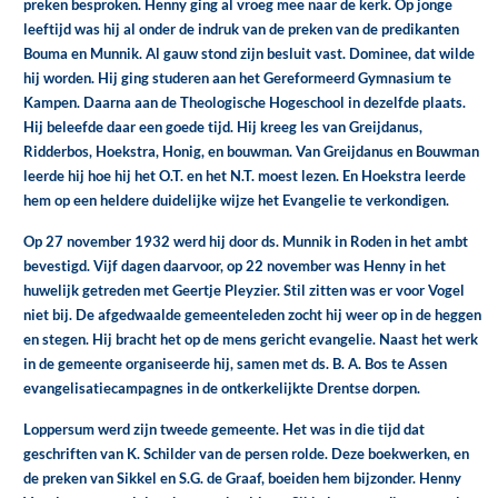
preken besproken. Henny ging al vroeg mee naar de kerk. Op jonge
leeftijd was hij al onder de indruk van de preken van de predikanten
Bouma en Munnik. Al gauw stond zijn besluit vast. Dominee, dat wilde
hij worden. Hij ging studeren aan het Gereformeerd Gymnasium te
Kampen. Daarna aan de Theologische Hogeschool in dezelfde plaats.
Hij beleefde daar een goede tijd. Hij kreeg les van Greijdanus,
Ridderbos, Hoekstra, Honig, en bouwman. Van Greijdanus en Bouwman
leerde hij hoe hij het O.T. en het N.T. moest lezen. En Hoekstra leerde
hem op een heldere duidelijke wijze het Evangelie te verkondigen.
Op 27 november 1932 werd hij door ds. Munnik in Roden in het ambt
bevestigd. Vijf dagen daarvoor, op 22 november was Henny in het
huwelijk getreden met Geertje Pleyzier. Stil zitten was er voor Vogel
niet bij. De afgedwaalde gemeenteleden zocht hij weer op in de heggen
en stegen. Hij bracht het op de mens gericht evangelie. Naast het werk
in de gemeente organiseerde hij, samen met ds. B. A. Bos te Assen
evangelisatiecampagnes in de ontkerkelijkte Drentse dorpen.
Loppersum werd zijn tweede gemeente. Het was in die tijd dat
geschriften van K. Schilder van de persen rolde. Deze boekwerken, en
de preken van Sikkel en S.G. de Graaf, boeiden hem bijzonder. Henny