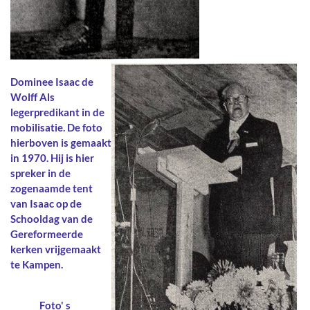
Dominee Isaac de
Wolff Als
legerpredikant in de
mobilisatie. De foto
hierboven is gemaakt
in 1970. Hij is hier
spreker in de
zogenaamde tent
van Isaac op de
Schooldag van de
Gereformeerde
kerken vrijgemaakt
te Kampen.
Foto' s