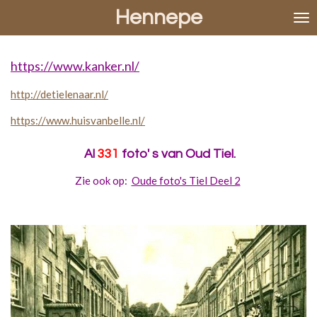
Hennepe
Ga
direct
naar
de
https://www.kanker.nl/
hoofdinhoud
http://detielenaar.nl/
https://www.huisvanbelle.nl/
Al
331
foto' s van Oud Tiel.
Zie ook op:
Oude foto's Tiel Deel 2