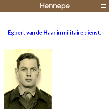
Hennepe
Ga
direct
naar
de
hoofdinhoud
Egbert van de Haar in militaire dienst.