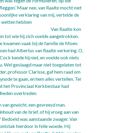
en was tegen de Formulieren; op die
afleggen.’ Maar nee, van Raalte mocht niet
soonlijke verklaring van mij, vertelde de
de wetten hebben
an Raalte kon
 tot wie hij zich voelde aangetrokken.
 kwamen vaak bij de familie de Moen.
oen had Albertus van Raalte verkering. O,
Cock kende hij niet, en voelde ook niets
u. Wel geslaagd maar niet toegelaten tot
der, professor Clarisse, gaf hem raad om
node te gaan, en hem alles vertellen. Ter
nt het Provinciaal Kerkbestuur had
dheden overtreden.
n van gewicht, een gevreesd man.
houd van de brief, of hij vroeg aan van
 Bedoeld was aanstaande zwager. Van
ntstak hierdoor in felle woede. Hij