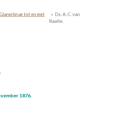
Glanerbrug tot en met
»
Ds. A. C. van
Raalte.
iaan vanRaalte.
 november 1876.