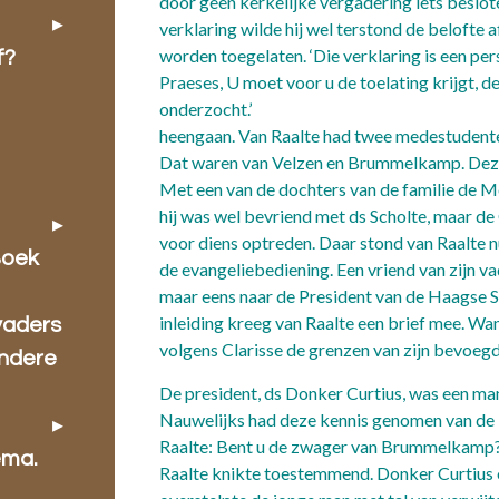
door geen kerkelijke vergadering iets beslot
verklaring wilde hij wel terstond de belofte 
worden toegelaten. ‘Die verklaring is een per
f?
Praeses, U moet voor u de toelating krijgt, 
onderzocht.’ V
heengaan. Van Raalte had twee medestudenten
Dat waren van Velzen en Brummelkamp. Deze
Met een van de dochters van de familie de M
hij was wel bevriend met ds Scholte, maar de 
voor diens optreden. Daar stond van Raalte n
Boek
de evangeliebediening. Een vriend van zijn va
maar eens naar de President van de Haagse Sy
inleiding kreeg van Raalte een brief mee. Wa
vaders
volgens Clarisse de grenzen van zijn bevoeg
ondere
De president, ds Donker Curtius, was een ma
Nauwelijks had deze kennis genomen van de in
Raalte: Bent u de zwager van Brummelkamp?
ema.
Raalte knikte toestemmend. Donker Curtius o