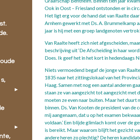
Graafschap Bentheim. Binnen tien jaar kwamen
Ook in Oost – Friesland ontstonden er in ci
.
Het ligt erg voor de hand dat van Raalte daa
Arnhem gewerkt met Ds. A. Brummelkamp aan
st.
jaar is hij met een groep landgenoten vertr
de.
Van Raalte heeft zich niet afgescheiden, maar 
beschrijving uit ‘De Afscheiding in haar wordi
Does. Ik geef het in het kort in hedendaags 
 oude
Niets vermoedend begaf de jonge van Raalte z
1835 naar het zittingslokaal van het Provinc
s,
Haag. Samen met nog een aantal anderen gaat 
staan ze van aangezicht tot aangezicht me
moeten ze even naar buiten. Maar het duurt n
binnen. Ds. Van Kooten de president van de c
de
mij aangenaam, dat u op het examen bekwaam
voldaan.’ Een blijde glimlach komt over de g
is bereikt. Maar waarom blijft het gezicht va
nte,
andere heren zo plechtig? De heren kandidat