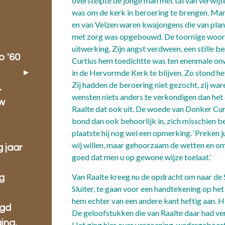
overstelpte de jonge man met tal van verwijte
was om de kerk in beroering te brengen. Ma
en van Velzen waren kwajongens die van plan
met zorg was opgebouwd. De toornige woord
uitwerking. Zijn angst verdween, een stille
o '60
Curtius hem toedichtte was ten enenmale onwa
in de Hervormde Kerk te blijven. Zo stond 
Zij hadden de beroering niet gezocht, zij wa
.
wensten niets anders te verkondigen dan het 
w
Raalte dat ook uit. De woede van Donker Cur
bond dan ook behoorlijk in, zich misschien b
plaatste hij nog wel een opmerking. ‘Preken ju
wij willen, maar gehoorzaam de wetten en om 
g jaar
goed dat men u op gewon
Van Raalte kreeg nu de opdracht om naar de S
g
Sluiter, te gaan voor een handtekening op het f
hem echter van een andere kant heftig aan. 
ugd
De geloofstukken die van Raalte daar had ve
ing,
Het ging hier over verzoening, wedergeboorte