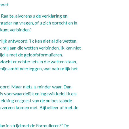
enaam, maar het moet.
 Raalte, alvorens u de verklaring en
gadering vragen, of u zich oprecht en in
stuur kunt verbinden.’
lijk antwoord. ‘Ik ken niet al die wetten,
k mij aan die wetten verbinden. Ik kan niet
rijd is met de geloofsformulieren.
Mocht er echter iets in die wetten staan,
 mijn ambt neerleggen, wat natuurlijk het
oord. Maar niets is minder waar. Dan
is voorwaardelijk en ingewikkeld. Ik eis
rekking en geest van de nu bestaande
n overeen komen met Bijbelleer of met de
stantisme.’
dan in strijd met de Formulieren?’ De