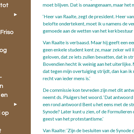
moet blijven. Dat is onaang
tot
‘Heer van Raalte, zegt de president. Heer van
belofte ondertekent, moet ik u namens de ver
gemoede aan de wetten van het kerkbe
Friso
Van Raalte is verbaasd. Maar hij geeft een eer
geen enkele student kent ze, maar zeker wil i
oog
geloven, dat ze iets zullen bevatten, dat in st
Bovendien hecht ik weinig aan het uiterlijke. 
dat tegen mijn overtuiging strijdt, dan kan ik
-
recht van ieder mens is.’
en
De commissie kon tevreden zijn met dit antw
 en
neemt ds. Pluigers het woord. ‘Dat antwoord 
een rond antwoord Bent u het eens met de st
Synode? Later kunt u zien, of de Formuliere
l op
geest van het prote
Van Raalte: ‘Zijn de besluiten van de Synode 
t