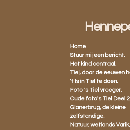
Ga
direct
naar
Hennep
de
hoofdinhoud
Home
Stuur mij een bericht.
Het kind centraal.
Tiel, door de eeuwen h
't Is in Tiel te doen.
Foto 's Tiel vroeger.
Oude foto's Tiel Deel 2
Glanerbrug, de kleine
zelfstandige.
Natuur, wetlands Varik