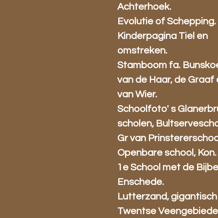
Achterhoek.
Evolutie of Schepping.
Kinderpagina Tiel en
omstreken.
Stamboom fa. Bunsko
van de Haar, de Graaf
van Wier.
Schoolfoto' s Glanerb
scholen, Bultservescho
Gr van Prinstererschoo
Openbare school, Kon.
1e School met de Bijbe
Enschede.
Lutterzand, gigantisch
Twentse Veengebiede