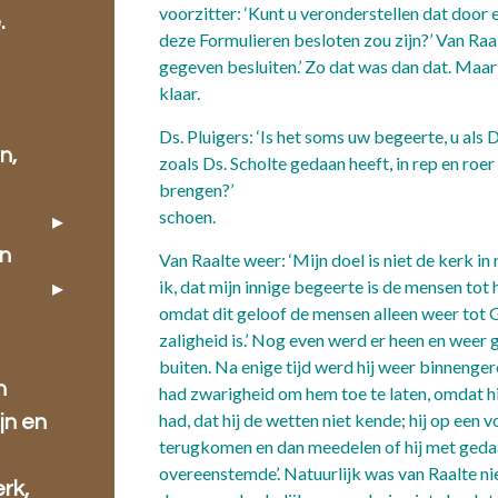
voorzitter: ‘Kunt u veronderstellen dat door 
.
deze Formulieren besloten zou zijn?’ Van Raal
gegeven besluiten.’ Zo dat was dan dat. Maa
klaar.
Ds. Pluigers: ‘Is het soms uw begeerte, u als 
n,
zoals Ds. Scholte gedaan heeft, in rep en roer
brengen?’ Daar w
schoe
en
Van Raalte weer: ‘Mijn doel is niet de kerk i
ik, dat mijn innige begeerte is de mensen tot
omdat dit geloof de mensen alleen weer tot 
zaligheid is.’ Nog even werd er heen en weer
buiten. Na enige tijd werd hij weer binneng
n
had zwarigheid om hem toe te laten, omdat hi
had, dat hij de wetten niet kende; hij op een
jn en
terugkomen en dan meedelen of hij met ged
overeenstemde’. Natuurlijk was van Raalte ni
rk,