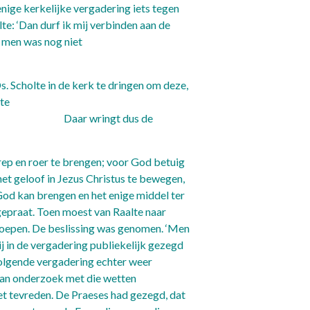
enige kerkelijke vergadering iets tegen
te: ‘Dan durf ik mij verbinden aan de
r men was nog niet
Ds. Scholte in de kerk te dringen om deze,
 te
ringt dus de
n.
n rep en roer te brengen; voor God betuig
 het geloof in Jezus Christus te bewegen,
God kan brengen en het enige middel ter
 gepraat. Toen moest van Raalte naar
eroepen. De beslissing was genomen. ‘Men
j in de vergadering publiekelijk gezegd
 volgende vergadering echter weer
aan onderzoek met die wetten
et tevreden. De Praeses had gezegd, dat