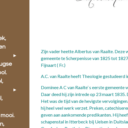
ek,
 en
Zijn vader heette Albertus van Raalte. Deze
gemeente te Scherpenisse van 1825 tot 182
rugse
Fijnaart ( Fr.)
ol.
A.C. van Raalte heeft Theologie gestudeerd i
l,
Dominee A C van Raalte’ s eerste gemeente
Daar deed hij zijn intrede op 23 maart 1835.
l,
Het was de tijd van de hevigste vervolgingen
hij heel veel werk verzet. Preken, catechisere
geven aan aankomende predikanten. Hij heeft 
 mooi.
schapenstal in Itterbeck bij Uelsen in Duitsl
n,