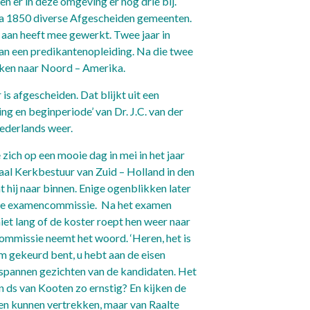
 er in deze omgeving er nog drie bij.
rca 1850 diverse Afgescheiden gemeenten.
r aan heeft mee gewerkt. Twee jaar in
 een predikantenopleiding. Na die twee
okken naar Noord – Amerika.
is afgescheiden. Dat blijkt uit een
ng en beginperiode’ van Dr. J.C. van der
Nederlands weer.
ich op een mooie dag in mei in het jaar
iaal Kerkbestuur van Zuid – Holland in den
hij naar binnen. Enige ogenblikken later
t de examencommissie. Na het examen
iet lang of de koster roept hen weer naar
ommissie neemt het woord. ‘Heren, het is
 gekeurd bent, u hebt aan de eisen
espannen gezichten van de kandidaten. Het
n ds van Kooten zo ernstig? En kijken de
en kunnen vertrekken, maar van Raalte