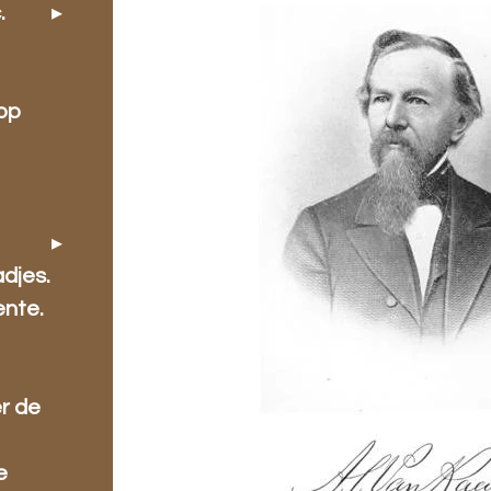
.
oop
djes.
ente.
r de
e